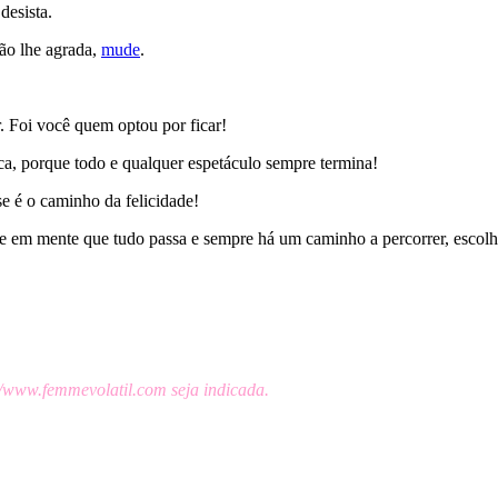
desista.
não lhe agrada,
mude
.
. Foi você quem optou por ficar!
ica, porque todo e qualquer espetáculo sempre termina!
se é o caminho da felicidade!
re em mente que tudo passa e sempre há um caminho a percorrer, escolh
//www.femmevolatil.com seja indicada.