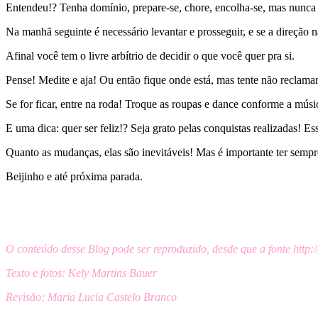
Entendeu!? Tenha domínio, prepare-se, chore, encolha-se, mas nunca 
Na manhã seguinte é necessário levantar e prosseguir, e se a direção 
Afinal você tem o livre arbítrio de decidir o que você quer pra si.
Pense! Medite e aja! Ou então fique onde está, mas tente não reclamar
Se for ficar, entre na roda! Troque as roupas e dance conforme a mús
E uma dica: quer ser feliz!? Seja grato pelas conquistas realizadas! Es
Quanto as mudanças, elas são inevitáveis! Mas é importante ter semp
Beijinho e até próxima parada.
O conteúdo desse Blog pode ser reproduzido, desde que a fonte http:
Texto e fotos: Kely Martins Bauer
Revisão: Maria Lucia Castelo Branco