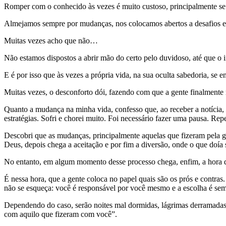
Romper com o conhecido às vezes é muito custoso, principalmente se 
Almejamos sempre por mudanças, nos colocamos abertos a desafios e q
Muitas vezes acho que não…
Não estamos dispostos a abrir mão do certo pelo duvidoso, até que o
E é por isso que às vezes a própria vida, na sua oculta sabedoria, se 
Muitas vezes, o desconforto dói, fazendo com que a gente finalmente
Quanto a mudança na minha vida, confesso que, ao receber a notícia,
estratégias. Sofri e chorei muito. Foi necessário fazer uma pausa. Rep
Descobri que as mudanças, principalmente aquelas que fizeram pela gen
Deus, depois chega a aceitação e por fim a diversão, onde o que doía 
No entanto, em algum momento desse processo chega, enfim, a hora de
É nessa hora, que a gente coloca no papel quais são os prós e contras
não se esqueça: você é responsável por você mesmo e a escolha é semp
Dependendo do caso, serão noites mal dormidas, lágrimas derramadas, 
com aquilo que fizeram com você”.