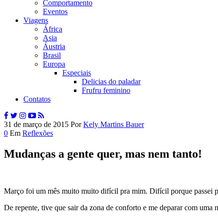
Comportamento
Eventos
Viagens
África
Asia
Áustria
Brasil
Europa
Especiais
Delicias do paladar
Frufru feminino
Contatos
31 de março de 2015
Por
Kely Martins Bauer
0
Em
Reflexões
Mudanças a gente quer, mas nem tanto!
Março foi um mês muito muito difícil pra mim. Difícil porque passei 
De repente, tive que sair da zona de conforto e me deparar com uma n