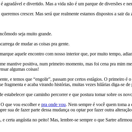
é agradável e divertido. Mas a vida não é um parque de diversões e ne
ueremos crescer. Mas será que realmente estamos dispostos a sair da 
 incômodo seja muito grande.
encarrega de mudar as coisas pra gente.
 marque aquele encontro com nosso interior que, por muito tempo, adia
 me mantive positiva, num primeiro momento, mas foi cena pra mim mesm
ensar algumas coisas!
te, e temos que “engolir”, passam por certos estágios. O primeiro é o 
se fragmenta e acaba virando histórias, muitas vezes hilárias diga-se d
 estabelecer que caminho percorrer e que postura tomar sobre os novo
. O que vou escolher e
pra onde vou
. Nem sempre é você quem toma a de
re sua de fazer parte dessa mudança ou optar por fazer outra alteração
e certa angústia no peito! Mas, lembre-se sempre o que Sartre afirmou