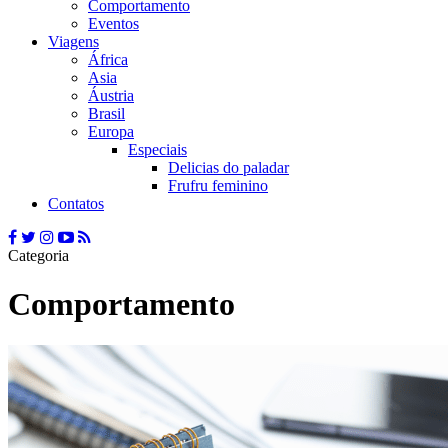
Comportamento
Eventos
Viagens
África
Asia
Áustria
Brasil
Europa
Especiais
Delicias do paladar
Frufru feminino
Contatos
Categoria
Comportamento