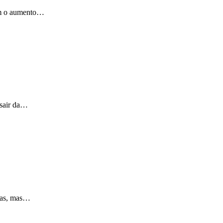
om o aumento…
 sair da…
isas, mas…