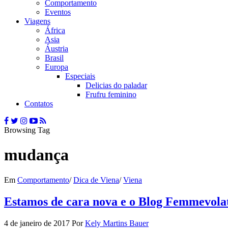
Comportamento
Eventos
Viagens
África
Asia
Áustria
Brasil
Europa
Especiais
Delicias do paladar
Frufru feminino
Contatos
Browsing Tag
mudança
Em
Comportamento
/
Dica de Viena
/
Viena
Estamos de cara nova e o Blog Femmevolat
4 de janeiro de 2017
Por
Kely Martins Bauer