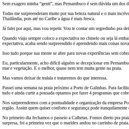
Sem exagero minha “genti”, mas Pernambuco é sem dúvida um dos desti
Todas me surpreenderam muito por sua beleza natural e o mais incríve
Thailândia, pois até no Caribe a água é mais fresca.
Já falei por aqui, mas vou repetir. Vou te contar um segredinho pra dei
Quando viajo sempre coloco a expectativa no chinelo ou seja lá embaixo
expectativa, acaba sendo surpreendido e aprendendo mais coisas nova
Isso tudo porque sua mente se abre para novas experiências sem cobr
Eu, particularmente, acho difícil alguém se decepcionar em Pernambuc
mar e vegetação. E o melhor, quase nem tem muita gente na praia.
Mas vamos deixar de tralala e trataremos do que interessa.
Passei uma semana na praia próximo a Porto de Galinhas. Para facilit
tudo e ainda curtir a pousada optamos por fazer 4 programas que cobre
Nos surpreendemos com a pontualidade e organização da empresa Pontu
região. Assim quem quiser conforto e segurança pode tranquilamente 
No primeiro dia fechamos o passeio a Calhetas. Fomos direto pra pra
surpresa, foi a primeira vez que o maridex andou no carrinho de praia