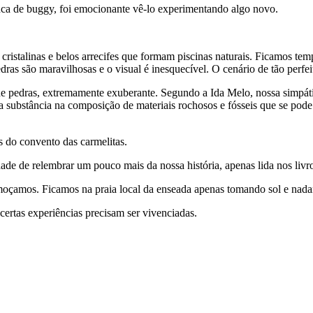
unca de buggy, foi emocionante vê-lo experimentando algo novo.
istalinas e belos arrecifes que formam piscinas naturais. Ficamos temp
ras são maravilhosas e o visual é inesquecível. O cenário de tão perfei
de pedras, extremamente exuberante. Segundo a Ida Melo, nossa simpáti
 substância na composição de materiais rochosos e fósseis que se pode e
s do convento das carmelitas.
ade de relembrar um pouco mais da nossa história, apenas lida nos livr
lmoçamos. Ficamos na praia local da enseada apenas tomando sol e nada
certas experiências precisam ser vivenciadas.