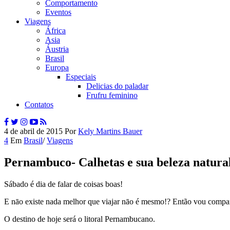
Comportamento
Eventos
Viagens
África
Asia
Áustria
Brasil
Europa
Especiais
Delicias do paladar
Frufru feminino
Contatos
4 de abril de 2015
Por
Kely Martins Bauer
4
Em
Brasil
/
Viagens
Pernambuco- Calhetas e sua beleza natura
Sábado é dia de falar de coisas boas!
E nāo existe nada melhor que viajar nāo é mesmo!? Então vou compa
O destino de hoje será o litoral Pernambucano.