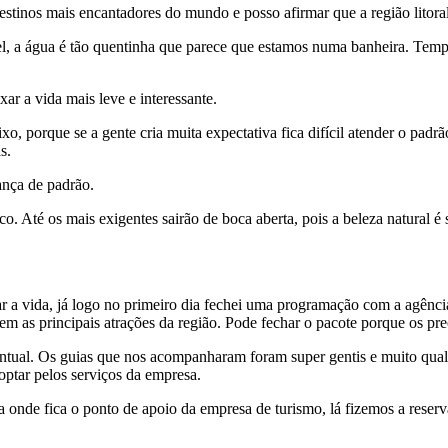
nos mais encantadores do mundo e posso afirmar que a região litoral d
l, a água é tão quentinha que parece que estamos numa banheira. Temper
xar a vida mais leve e interessante.
, porque se a gente cria muita expectativa fica difícil atender o padrã
s.
ança de padrão.
o. Até os mais exigentes sairão de boca aberta, pois a beleza natural
ar a vida, já logo no primeiro dia fechei uma programação com a agênc
m as principais atrações da região. Pode fechar o pacote porque os pre
al. Os guias que nos acompanharam foram super gentis e muito qualific
optar pelos serviços da empresa.
ia onde fica o ponto de apoio da empresa de turismo, lá fizemos a rese
.