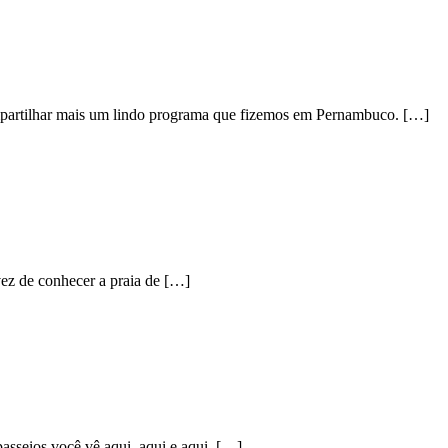
ompartilhar mais um lindo programa que fizemos em Pernambuco. […]
vez de conhecer a praia de […]
asseios você vê aqui, aqui e aqui. […]