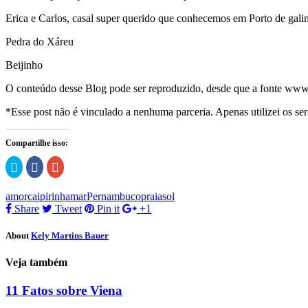
Erica e Carlos, casal super querido que conhecemos em Porto de gali
Pedra do Xáreu
Beijinho
O conteúdo desse Blog pode ser reproduzido, desde que a fonte www
*Esse post não é vinculado a nenhuma parceria. Apenas utilizei os ser
Compartilhe isso:
Clique
Clique
Compartilhe
para
para
no
compartilhar
compartilhar
Google+
no
no
(abre
amor
caipirinha
mar
Pernambuco
praia
sol
Twitter(abre
Facebook(abre
em
em
em
nova
Share
Tweet
Pin it
+1
nova
nova
janela)
janela)
janela)
About
Kely Martins Bauer
Veja também
11 Fatos sobre Viena