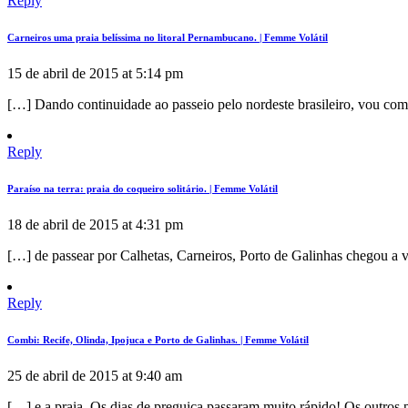
Reply
Carneiros uma praia belíssima no litoral Pernambucano. | Femme Volátil
15 de abril de 2015 at 5:14 pm
[…] Dando continuidade ao passeio pelo nordeste brasileiro, vou c
Reply
Paraíso na terra: praia do coqueiro solitário. | Femme Volátil
18 de abril de 2015 at 4:31 pm
[…] de passear por Calhetas, Carneiros, Porto de Galinhas chegou a 
Reply
Combi: Recife, Olinda, Ipojuca e Porto de Galinhas. | Femme Volátil
25 de abril de 2015 at 9:40 am
[…] e a praia. Os dias de preguiça passaram muito rápido! Os outros p