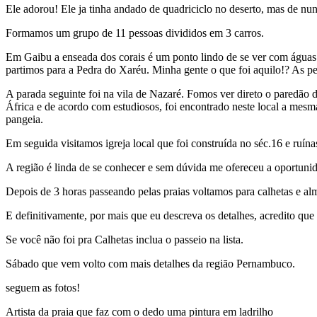
Ele adorou! Ele ja tinha andado de quadriciclo no deserto, mas de n
Formamos um grupo de 11 pessoas divididos em 3 carros.
Em Gaibu a enseada dos corais é um ponto lindo de se ver com águas cr
partimos para a Pedra do Xaréu. Minha gente o que foi aquilo!? As ped
A parada seguinte foi na vila de Nazaré. Fomos ver direto o paredão 
África e de acordo com estudiosos, foi encontrado neste local a mesma
pangeia.
Em seguida visitamos igreja local que foi construída no séc.16 e ruína
A região é linda de se conhecer e sem dúvida me ofereceu a oportunid
Depois de 3 horas passeando pelas praias voltamos para calhetas e a
E definitivamente, por mais que eu descreva os detalhes, acredito que 
Se você não foi pra Calhetas inclua o passeio na lista.
Sábado que vem volto com mais detalhes da regiāo Pernambuco.
seguem as fotos!
Artista da praia que faz com o dedo uma pintura em ladrilho