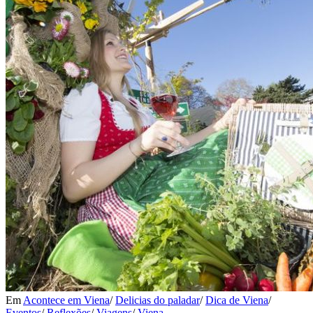
Em
Acontece em Viena
/
Delicias do paladar
/
Dica de Viena
/
Eventos
/
Reflexões
/
Viagens
/
Viena