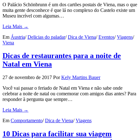
O Palácio Schönbrunn é um dos cartões postais de Viena, mas o que
muita gente desconhece é que lá no complexo do Castelo existe um
Museu incrível com algumas…
Leia Mais →
Em
Áustria
/
Delicias do paladar
/
Dica de Viena
/
Eventos
/
Viagens
/
Viena
Dicas de restaurantes para a noite de
Natal em Viena
27 de novembro de 2017
Por
Kely Martins Bauer
Você vai passar o feriado de Natal em Viena e não sabe onde
celebrar a noite de natal ou comemorar com amigos dias antes? Para
responder à pergunta que sempre…
Leia Mais →
Em
Comportamento
/
Dica de Viena
/
Viagens
10 Dicas para facilitar sua viagem