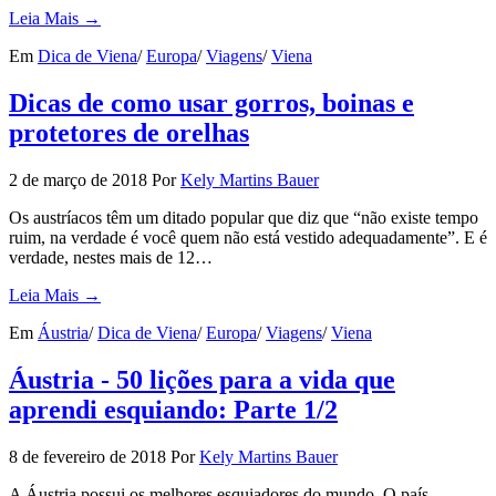
Leia Mais →
Em
Dica de Viena
/
Europa
/
Viagens
/
Viena
Dicas de como usar gorros, boinas e
protetores de orelhas
2 de março de 2018
Por
Kely Martins Bauer
Os austríacos têm um ditado popular que diz que “não existe tempo
ruim, na verdade é você quem não está vestido adequadamente”. E é
verdade, nestes mais de 12…
Leia Mais →
Em
Áustria
/
Dica de Viena
/
Europa
/
Viagens
/
Viena
Áustria - 50 lições para a vida que
aprendi esquiando: Parte 1/2
8 de fevereiro de 2018
Por
Kely Martins Bauer
A Áustria possui os melhores esquiadores do mundo. O país