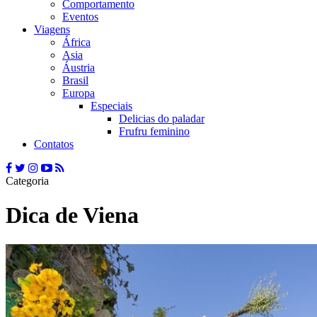
Comportamento
Eventos
Viagens
África
Asia
Áustria
Brasil
Europa
Especiais
Delicias do paladar
Frufru feminino
Contatos
Categoria
Dica de Viena