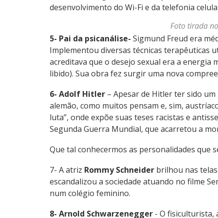
desenvolvimento do Wi-Fi e da telefonia celula
Foto tirada n
5- Pai da psicanálise-
Sigmund Freud era médic
Implementou diversas técnicas terapêuticas uti
acreditava que o desejo sexual era a energia
libido). Sua obra fez surgir uma nova compree
6- Adolf Hitler
– Apesar de Hitler ter sido um
alemão, como muitos pensam e, sim, austríaco. 
luta”, onde expõe suas teses racistas e antiss
Segunda Guerra Mundial, que acarretou a mor
Que tal conhecermos as personalidades que s
7- A atriz
Rommy Schneider
brilhou nas telas
escandalizou a sociedade atuando no filme Se
num colégio feminino.
8- Arnold Schwarzenegger
- O fisiculturista