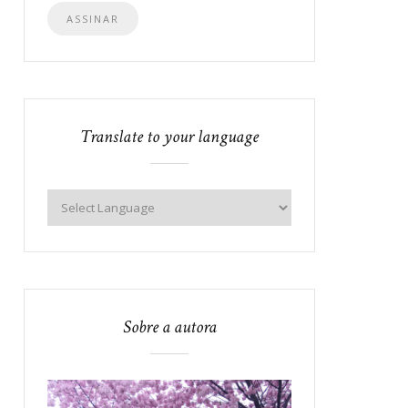
e-
mail
Translate to your language
Sobre a autora