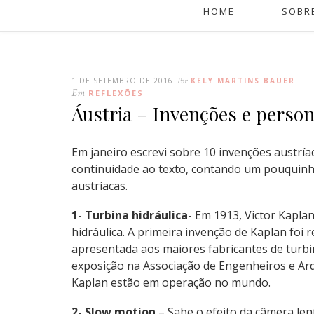
HOME
SOBR
1 DE SETEMBRO DE 2016
Por
KELY MARTINS BAUER
Em
REFLEXÕES
Áustria – Invenções e person
Em janeiro escrevi sobre 10 invenções austríac
continuidade ao texto, contando um pouquinh
austríacas.
1- Turbina hidráulica
- Em 1913, Victor Kapla
hidráulica. A primeira invenção de Kaplan foi 
apresentada aos maiores fabricantes de turb
exposição na Associação de Engenheiros e Arq
Kaplan estão em operação no mundo.
2- Slow motion
– Sabe o efeito da câmera len