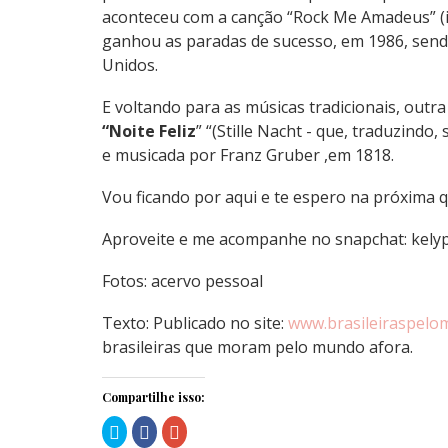
aconteceu com a canção “Rock Me Amadeus” (in
ganhou as paradas de sucesso, em 1986, send
Unidos.
E voltando para as músicas tradicionais, outr
“Noite Feliz
” “(Stille Nacht - que, traduzindo,
e musicada por Franz Gruber ,em 1818.
Vou ficando por aqui e te espero na próxima q
Aproveite e me acompanhe no snapchat: kely
Fotos: acervo pessoal
Texto: Publicado no site:
www.brasileiraspel
brasileiras que moram pelo mundo afora.
Compartilhe isso:
Clique
Clique
Compartilhe
para
para
no