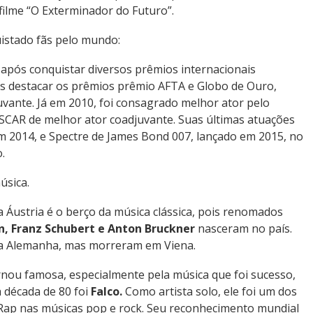
filme “O Exterminador do Futuro”.
uistado fãs pelo mundo:
pós conquistar diversos prêmios internacionais
os destacar os prêmios prêmio AFTA e Globo de Ouro,
vante. Já em 2010, foi consagrado melhor ator pelo
OSCAR de melhor ator coadjuvante. Suas últimas atuações
m 2014, e Spectre de James Bond 007, lançado em 2015, no
.
úsica.
Áustria é o berço da música clássica, pois renomados
n, Franz Schubert e Anton Bruckner
nasceram no país.
a Alemanha, mas morreram em Viena.
nou famosa, especialmente pela música que foi sucesso,
a década de 80 foi
Falco.
Como artista solo, ele foi um dos
 Rap nas músicas pop e rock. Seu reconhecimento mundial