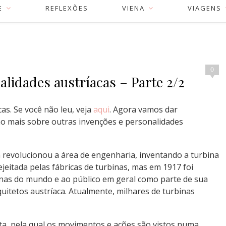
E
REFLEXÕES
VIENA
VIAGENS
0
alidades austríacas – Parte 2/2
as. Se você não leu, veja
aqui
. Agora vamos dar
o mais sobre outras invenções e personalidades
n revolucionou a área de engenharia, inventando a turbina
rejeitada pelas fábricas de turbinas, mas em 1917 foi
inas do mundo e ao público em geral como parte de sua
uitetos austríaca. Atualmente, milhares de turbinas
ta, pela qual os movimentos e ações são vistos numa