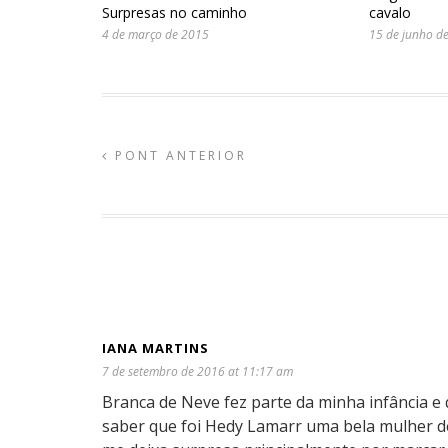
Surpresas no caminho
cavalo
4 de março de 2015
15 de junho d
PONT ANTERIOR
IANA MARTINS
7 de setembro de 2016 at 11:17 am
Branca de Neve fez parte da minha infância e
saber que foi Hedy Lamarr uma bela mulher d