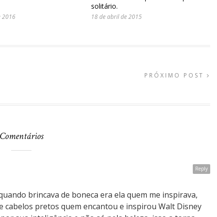
solitário.
e 2016
18 de abril de 2015
PRÓXIMO POST
Comentários
Reply
 quando brincava de boneca era ela quem me inspirava,
e cabelos pretos quem encantou e inspirou Walt Disney