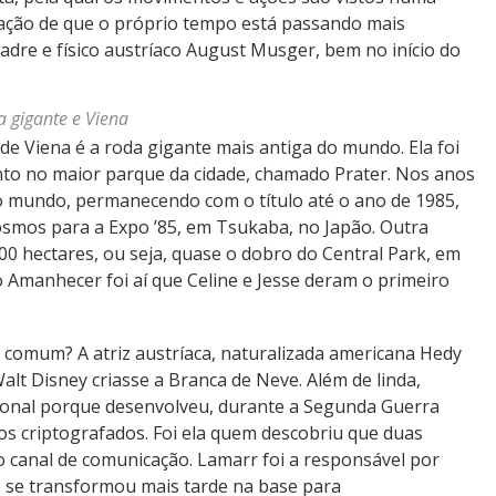
ação de que o próprio tempo está passando mais
padre e físico austríaco August Musger, bem no início do
a gigante e Viena
de Viena é a roda gigante mais antiga do mundo. Ela foi
to no maior parque da cidade, chamado Prater. Nos anos
do mundo, permanecendo com o título até o ano de 1985,
smos para a Expo ’85, em Tsukaba, no Japão. Outra
00 hectares, ou seja, quase o dobro do Central Park, em
 Amanhecer foi aí que Celine e Jesse deram o primeiro
m comum? A atriz austríaca, naturalizada americana Hedy
alt Disney criasse a Branca de Neve. Além de linda,
ional porque desenvolveu, durante a Segunda Guerra
os criptografados. Foi ela quem descobriu que duas
 canal de comunicação. Lamarr foi a responsável por
ue se transformou mais tarde na base para