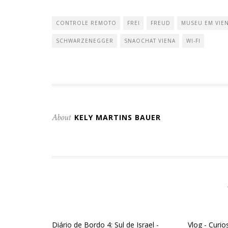
compartilhar
compartilhar
Google+
no
no
(abre
Twitter(abre
Facebook(abre
em
em
em
nova
CONTROLE REMOTO
FREI
FREUD
MUSEU EM VIE
nova
nova
janela)
janela)
janela)
SCHWARZENEGGER
SNAOCHAT VIENA
WI-FI
About
KELY MARTINS BAUER
Diário de Bordo 4: Sul de Israel -
Vlog - Curi