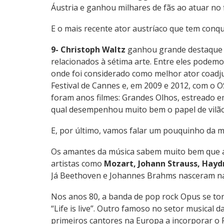
Áustria e ganhou milhares de fãs ao atuar no 
E o mais recente ator austríaco que tem conq
9- Christoph Waltz
ganhou grande destaque a
relacionados à sétima arte. Entre eles podem
onde foi considerado como melhor ator coadju
Festival de Cannes e, em 2009 e 2012, com o 
foram anos filmes: Grandes Olhos, estreado e
qual desempenhou muito bem o papel de vilão
E, por último, vamos falar um pouquinho da m
Os amantes da música sabem muito bem que a 
artistas como
Mozart, Johann Strauss, Hayd
Já Beethoven e Johannes Brahms nasceram n
Nos anos 80, a banda de pop rock Opus se tor
“Life is live”. Outro famoso no setor musical d
primeiros cantores na Europa a incorporar o