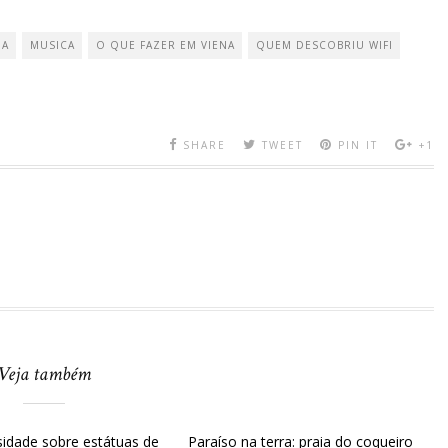
NA
MUSICA
O QUE FAZER EM VIENA
QUEM DESCOBRIU WIFI
SHARE
TWEET
PIN IT
+1
Veja também
osidade sobre estátuas de
Paraíso na terra: praia do coqueiro