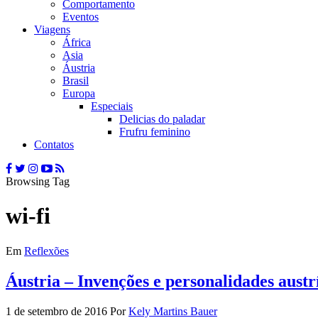
Comportamento
Eventos
Viagens
África
Asia
Áustria
Brasil
Europa
Especiais
Delicias do paladar
Frufru feminino
Contatos
Browsing Tag
wi-fi
Em
Reflexões
Áustria – Invenções e personalidades austr
1 de setembro de 2016
Por
Kely Martins Bauer