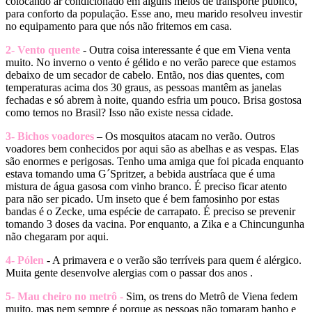
colocando ar condicionado em alguns meios de transporte público,
para conforto da população. Esse ano, meu marido resolveu investir
no equipamento para que nós não fritemos em casa.
2- Vento quente
- Outra coisa interessante é que em Viena venta
muito. No inverno o vento é gélido e no verão parece que estamos
debaixo de um secador de cabelo. Então, nos dias quentes, com
temperaturas acima dos 30 graus, as pessoas mantêm as janelas
fechadas e só abrem à noite, quando esfria um pouco. Brisa gostosa
como temos no Brasil? Isso não existe nessa cidade.
3- Bichos voadores
– Os mosquitos atacam no verão. Outros
voadores bem conhecidos por aqui são as abelhas e as vespas. Elas
são enormes e perigosas. Tenho uma amiga que foi picada enquanto
estava tomando uma G´Spritzer, a bebida austríaca que é uma
mistura de água gasosa com vinho branco. É preciso ficar atento
para não ser picado. Um inseto que é bem famosinho por estas
bandas é o Zecke, uma espécie de carrapato. É preciso se prevenir
tomando 3 doses da vacina. Por enquanto, a Zika e a Chincungunha
não chegaram por aqui.
4- Pólen
- A primavera e o verão são terríveis para quem é alérgico.
Muita gente desenvolve alergias com o passar dos anos .
5- Mau cheiro no metrô -
Sim, os trens do Metrô de Viena fedem
muito, mas nem sempre é porque as pessoas não tomaram banho e