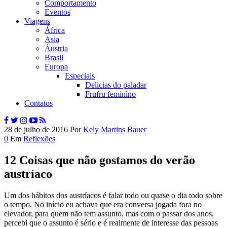
Comportamento
Eventos
Viagens
África
Asia
Áustria
Brasil
Europa
Especiais
Delicias do paladar
Frufru feminino
Contatos
28 de julho de 2016
Por
Kely Martins Bauer
0
Em
Reflexões
12 Coisas que não gostamos do verão
austríaco
Um dos hábitos dos austríacos é falar todo ou quase o dia todo sobre
o tempo. No início eu achava que era conversa jogada fora no
elevador, para quem não tem assunto, mas com o passar dos anos,
percebi que o assunto é sério e é realmente de interesse das pessoas