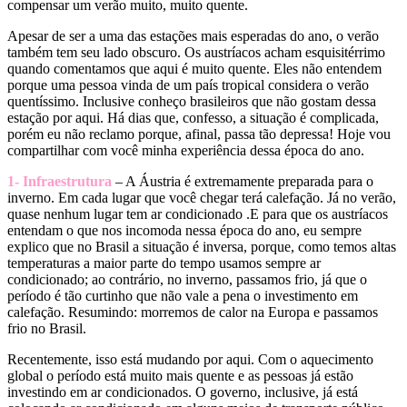
compensar um verão muito, muito quente.
Apesar de ser a uma das estações mais esperadas do ano, o verão
também tem seu lado obscuro. Os austríacos acham esquisitérrimo
quando comentamos que aqui é muito quente. Eles não entendem
porque uma pessoa vinda de um país tropical considera o verão
quentíssimo. Inclusive conheço brasileiros que não gostam dessa
estação por aqui. Há dias que, confesso, a situação é complicada,
porém eu não reclamo porque, afinal, passa tão depressa! Hoje vou
compartilhar com você minha experiência dessa época do ano.
1- Infraestrutura
– A Áustria é extremamente preparada para o
inverno. Em cada lugar que você chegar terá calefação. Já no verão,
quase nenhum lugar tem ar condicionado .E para que os austríacos
entendam o que nos incomoda nessa época do ano, eu sempre
explico que no Brasil a situação é inversa, porque, como temos altas
temperaturas a maior parte do tempo usamos sempre ar
condicionado; ao contrário, no inverno, passamos frio, já que o
período é tão curtinho que não vale a pena o investimento em
calefação. Resumindo: morremos de calor na Europa e passamos
frio no Brasil.
Recentemente, isso está mudando por aqui. Com o aquecimento
global o período está muito mais quente e as pessoas já estão
investindo em ar condicionados. O governo, inclusive, já está