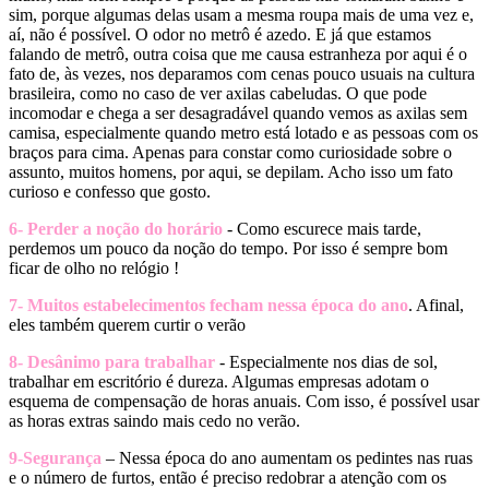
sim, porque algumas delas usam a mesma roupa mais de uma vez e,
aí, não é possível. O odor no metrô é azedo. E já que estamos
falando de metrô, outra coisa que me causa estranheza por aqui é o
fato de, às vezes, nos deparamos com cenas pouco usuais na cultura
brasileira, como no caso de ver axilas cabeludas. O que pode
incomodar e chega a ser desagradável quando vemos as axilas sem
camisa, especialmente quando metro está lotado e as pessoas com os
braços para cima. Apenas para constar como curiosidade sobre o
assunto, muitos homens, por aqui, se depilam. Acho isso um fato
curioso e confesso que gosto.
6- Perder a noção do horário
- Como escurece mais tarde,
perdemos um pouco da noção do tempo. Por isso é sempre bom
ficar de olho no relógio !
7- Muitos estabelecimentos fecham nessa época do ano
. Afinal,
eles também querem curtir o verão
8- Desânimo para trabalhar
- Especialmente nos dias de sol,
trabalhar em escritório é dureza. Algumas empresas adotam o
esquema de compensação de horas anuais. Com isso, é possível usar
as horas extras saindo mais cedo no verão.
9-Segurança
– Nessa época do ano aumentam os pedintes nas ruas
e o número de furtos, então é preciso redobrar a atenção com os