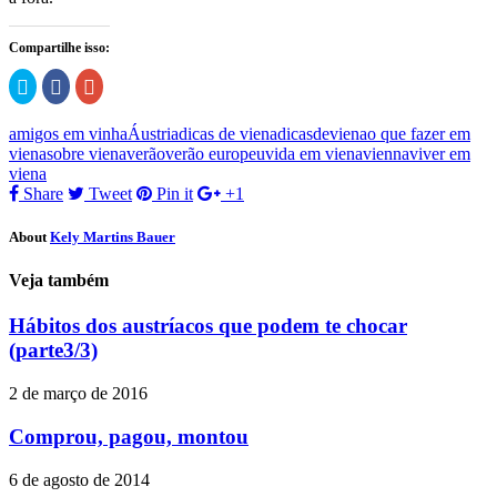
Compartilhe isso:
Clique
Clique
Compartilhe
para
para
no
compartilhar
compartilhar
Google+
no
no
(abre
amigos em vinha
Áustria
dicas de viena
dicasdeviena
o que fazer em
Twitter(abre
Facebook(abre
em
em
em
nova
viena
sobre viena
verão
verão europeu
vida em viena
vienna
viver em
nova
nova
janela)
viena
janela)
janela)
Share
Tweet
Pin it
+1
About
Kely Martins Bauer
Veja também
Hábitos dos austríacos que podem te chocar
(parte3/3)
2 de março de 2016
Comprou, pagou, montou
6 de agosto de 2014