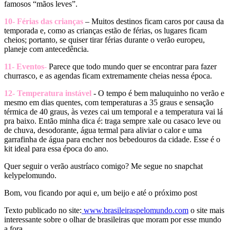
famosos “mãos leves”.
10- Férias das crianças
– Muitos destinos ficam caros por causa da
temporada e, como as crianças estão de férias, os lugares ficam
cheios; portanto, se quiser tirar férias durante o verão europeu,
planeje com antecedência.
11- Eventos
-
Parece que todo mundo quer se encontrar para fazer
churrasco, e as agendas ficam extremamente cheias nessa época.
12- Temperatura instável
- O tempo é bem maluquinho no verão e
mesmo em dias quentes, com temperaturas a 35 graus e sensação
térmica de 40 graus, às vezes cai um temporal e a temperatura vai lá
pra baixo. Então minha dica é: traga sempre xale ou casaco leve ou
de chuva, desodorante, água termal para aliviar o calor e uma
garrafinha de água para encher nos bebedouros da cidade. Esse é o
kit ideal para essa época do ano.
Quer seguir o verão austríaco comigo? Me segue no snapchat
kelypelomundo.
Bom, vou ficando por aqui e, um beijo e até o próximo post
Texto publicado no site:
www.brasileiraspelomundo.com
o site mais
interessante sobre o olhar de brasileiras que moram por esse mundo
a fora.