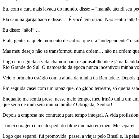
Eu, com a cara mais lavada do mundo, disse: – “mamãe atendi seu pe
Ela caiu na gargalhada e disse: -” É você tem razão. Não sentiu falta!
Eu disse: “não!” …
E ali, gente, naquele momento descobria que era “independente” o su
Mas meu desejo não se transformou numa ordem… não na ordem que
Logo em seguida a vida chamou para responsabilidade e já na faculdad
Rio Grande do Sul. O namorado da época nunca incentivou minha von
Veio o primeiro estágio com a ajuda da minha tia Bernadete. Depois 
Em seguida casei com um rapaz que, do globo terrestre, só queria sab
Enquanto me sentia presa, nesse meio tempo, meu irmão tinha um amig
que seria de mim sem minha família? Obrigada, Senhor!
Depois a empresa me contratou para tempo integral. A vida profissiona
Tomei coragem e me despedi do filme que não era meu. Me separei.
Logo que separei, fui promovida, passei a viajar pelo Brasil e, lá pela