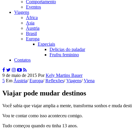
Comportamento
Eventos
Viagens
África
Asia
Áustria
Brasil
Europa
Especiais
Delicias do paladar
Frufru feminino
Contatos
9 de maio de 2015
Por
Kely Martins Bauer
5
Em
Áustria
/
Europa
/
Reflexões
/
Viagens
/
Viena
Viajar pode mudar destinos
Você sabia que viajar amplia a mente, transforma sonhos e muda dest
Vou te contar como isso aconteceu comigo.
Tudo começou quando eu tinha 13 anos.