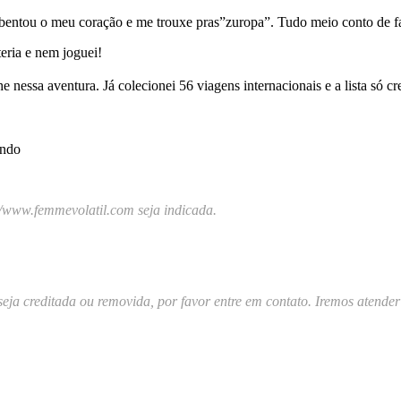
ebentou o meu coração e me trouxe pras”zuropa”. Tudo meio conto de f
teria e nem joguei!
essa aventura. Já colecionei 56 viagens internacionais e a lista só cr
undo
//www.femmevolatil.com seja indicada.
a seja creditada ou removida, por favor entre em contato. Iremos atende