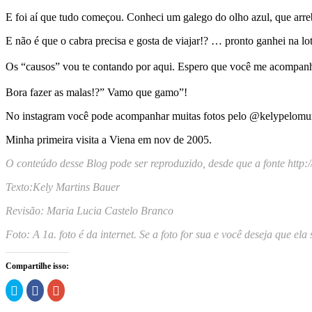
E foi aí que tudo começou. Conheci um galego do olho azul, que arr
E não é que o cabra precisa e gosta de viajar!? … pronto ganhei na lo
Os “causos” vou te contando por aqui. Espero que você me acompanhe n
Bora fazer as malas!?” Vamo que gamo”!
No instagram você pode acompanhar muitas fotos pelo @kelypelom
Minha primeira visita a Viena em nov de 2005.
O conteúdo desse Blog pode ser reproduzido, desde que a fonte http:
Texto:Kely Martins Bauer
Revisão: Maria Lucia Castelo Branco
Foto: A 1a. foto é da internet. Se a foto for sua e você deseja que el
Compartilhe isso:
Clique
Clique
Compartilhe
para
para
no
compartilhar
compartilhar
Google+