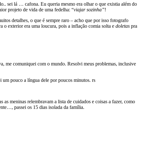
lo.. sei lá … cafona. Eu queria mesmo era olhar o que existia além do
ior projeto de vida de uma fedelha: “
viajar sozinha”
!
tos detalhes, o que é sempre raro – acho que por isso fotografo
 o exterior era uma loucura, pois a inflação comia solta e
doletas
pra
tava, me comuniquei com o mundo. Resolvi meus problemas, inclusive
bei um pouco a língua dele por poucos minutos. rs
s as meninas relembravam a lista de cuidados e coisas a fazer, como
te…, passei os 15 dias isolada da família.