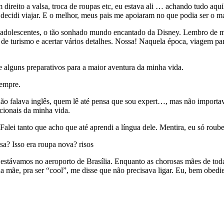
ireito a valsa, troca de roupas etc, eu estava ali … achando tudo aqui
ecidi viajar. E o melhor, meus pais me apoiaram no que podia ser o ma
adolescentes, o tão sonhado mundo encantado da Disney. Lembro de mui
e turismo e acertar vários detalhes. Nossa! Naquela época, viagem para
 alguns preparativos para a maior aventura da minha vida.
sempre.
 não falava inglês, quem lê até pensa que sou expert…, mas não impor
acionais da minha vida.
 Falei tanto que acho que até aprendi a língua dele. Mentira, eu só rou
sa? Isso era roupa nova? risos
estávamos no aeroporto de Brasília. Enquanto as chorosas mães de toda
 mãe, pra ser “cool”, me disse que não precisava ligar. Eu, bem obedien