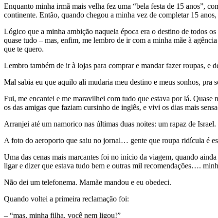
Enquanto minha irmã mais velha fez uma “bela festa de 15 anos”, com d
continente. Então, quando chegou a minha vez de completar 15 anos, d
Lógico que a minha ambição naquela época era o destino de todos os 
quase tudo – mas, enfim, me lembro de ir com a minha mãe à agência d
que te quero.
Lembro também de ir à lojas para comprar e mandar fazer roupas, e de
Mal sabia eu que aquilo ali mudaria meu destino e meus sonhos, pra 
Fui, me encantei e me maravilhei com tudo que estava por lá. Quase
os das amigas que faziam cursinho de inglês, e vivi os dias mais sens
Arranjei até um namorico nas últimas duas noites: um rapaz de Israel.
A foto do aeroporto que saiu no jornal… gente que roupa ridícula é es
Uma das cenas mais marcantes foi no início da viagem, quando ainda 
ligar e dizer que estava tudo bem e outras mil recomendações…. minha
Não dei um telefonema. Mamãe mandou e eu obedeci.
Quando voltei a primeira reclamação foi:
– “mas, minha filha, você nem ligou!”