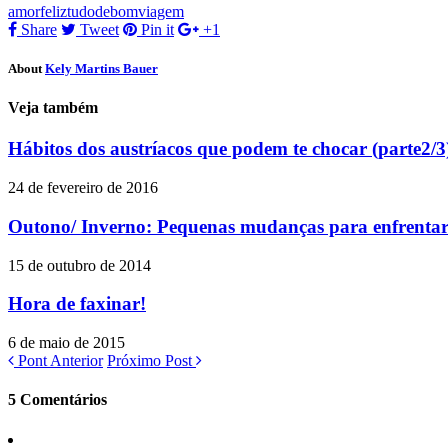
no
no
(abre
amor
feliz
tudodebom
viagem
Twitter(abre
Facebook(abre
em
em
em
nova
Share
Tweet
Pin it
+1
nova
nova
janela)
janela)
janela)
About
Kely Martins Bauer
Veja também
Hábitos dos austríacos que podem te chocar (parte2/3
24 de fevereiro de 2016
Outono/ Inverno: Pequenas mudanças para enfrentar o
15 de outubro de 2014
Hora de faxinar!
6 de maio de 2015
Pont Anterior
Próximo Post
5 Comentários