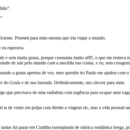
dido”.
?”
ficiente. Prometi para mim mesma que iria viajar o mundo.
 eu esperava.
e e sem muita grana, porque consumia muito afff!, o que me restava er
tade de sair pelo mundo com a mochila nas costas, e eu, sem coragem
quando a grana apertou de vez, meu querido tio Paulo me ajudou com o
er do Goiás e de sua fazenda. Definitivamente, um cárcere para mim.
o que precisava de uma radialista com urgência para ocupar uma vaga.
l ia de vento em polpa com direito a viagens etc, mas a vida pessoal u
s tantas fui parar em Curitiba (sonoplastia de música romântica brega, po