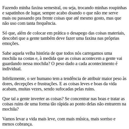
Fazendo minha faxina semestral, ou seja, trocando minhas roupinhas
e sapatinhos de lugar, sempre acabo doando o que não me serve
mais ou passando pra frente coisas que até mesmo gosto, mas que
não uso com tanta frequência.
Só que, além de colocar em prática o desapego das coisas materiais,
descobri que a gente também deve fazer uma faxina nas próprias
emoções.
Sabe aquela velha história de que todos nós carregamos uma
mochila na costas e, à medida que as coisas acontecem a gente vai
guardando nessa mochila? O peso dado a cada acontecimento é
individual.
Infelizmente, o ser humano tem a tendência de atribuir maior peso às
dores, decepções e frustrações. E as coisas leves e boas da vida
acabam, muitas vezes, sendo sufocadas pelas ruins.
Que tal a gente inverter as coisas? Se concentrar nas boas e tratar as
coisas ruins de uma forma tão rápida ao ponto delas não entrarem na
mochila?
Vamos levar a vida mais leve, com mais música, mais sorriso e
menos cobrança.