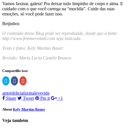
Vamos faxinar, galera! Pra deixar tudo limpinho de corpo e alma. E
cuidado com o que você carrega na “mochila”. Cuide das suas
emoções, só você pode fazer isso.
Beijinhos
O conteúdo desse Blog pode ser reproduzido, desde que a fonte
http://www.femmevolatil.com seja indicada.
Texto e fotos: Kely Martins Bauer
Revisão: Maria Lucia Castelo Branco
Compartilhe isso:
Clique
Clique
Compartilhe
para
para
no
compartilhar
compartilhar
Google+
no
no
(abre
amor
delicia
faxina
leve
vida
Twitter(abre
Facebook(abre
em
em
em
nova
Share
Tweet
Pin it
+1
nova
nova
janela)
janela)
janela)
About
Kely Martins Bauer
Veja também