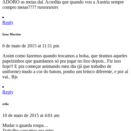
ADORO as meias daí. Acredita que quando vou a Áustria sempre
compro meias???? rsrsrsrsrsrrs
Reply
Iana Martins
6 de maio de 2015 at 11:11 pm
Assim como fazemos quando trocamos a bolsa, que tiramos aqueles
papeizinhos que guardamos só pra jogar no lixo depois.. Fiz isso
hoje!! E pra começar animando meu dia (já que trabalho de
uniforme) mudo a cor do batom, ponho um brinco diferente, e por aí
vai.. Bjs
Reply
zelia
10 de maio de 2015 at 4:01 am
Mudar o guarda roupa…
Trabalho cansativo pra mim