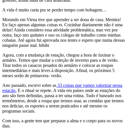
gostoso, afinal nada de cara amarrada.
A vida é muito curta pra se perder tempo com bobagem…
Morando em Viena tive que aprender a ser dona de casa. Mentira!
Eu faço apenas algumas coisas rs. Cozinhar diariamente não é uma
delas! Ainda considero essa atividade problemática, mas vez por
outra, faço uns quitutes e uso os colegas de trabalho como minhas
cobaias. Até agora fui aprovada nos testes e espero que numa dessas
ninguém passe mal. hihihi
Agora, com a mudança de estação, chegou a hora de faxinar o
armário. Temos que mudar a coleção de inverno para a de verão.
Tirar todos os casacos pesados do armário e colocar as roupas
intermediárias e mais leves à disposição. Afinal, os próximos 5
meses serão de primavera- verão.
Ano passado, escrevi sobre as
33 coisas que vamos valorizar nessa
estação.
E o ritual se repete. A vida em países onde as estações do
ano são bem definidas, passa a ter uma rotina. Tudo é baseado nos
termômetros, desde a roupa que iremos usar, as comidas que iremos
nos deliciar, os esportes a serem praticados e até mesmo os
programas sociais.
Com isso, a gente tem que preparar a alma e o corpo para os novos
dias.