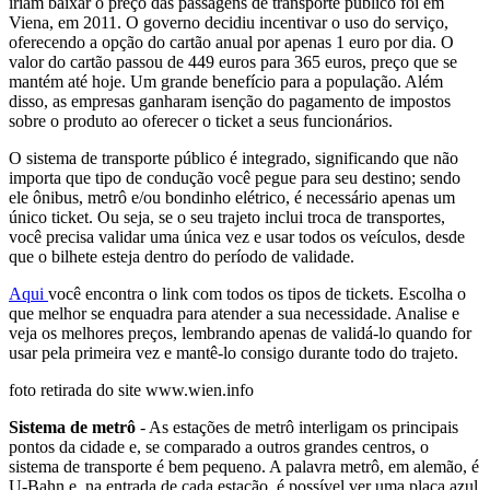
iriam baixar o preço das passagens de transporte público foi em
Viena, em 2011. O governo decidiu incentivar o uso do serviço,
oferecendo a opção do cartão anual por apenas 1 euro por dia. O
valor do cartão passou de 449 euros para 365 euros, preço que se
mantém até hoje. Um grande benefício para a população. Além
disso, as empresas ganharam isenção do pagamento de impostos
sobre o produto ao oferecer o ticket a seus funcionários.
O sistema de transporte público é integrado, significando que não
importa que tipo de condução você pegue para seu destino; sendo
ele ônibus, metrô e/ou bondinho elétrico, é necessário apenas um
único ticket. Ou seja, se o seu trajeto inclui troca de transportes,
você precisa validar uma única vez e usar todos os veículos, desde
que o bilhete esteja dentro do período de validade.
Aqui
você encontra o link com todos os tipos de tickets. Escolha o
que melhor se enquadra para atender a sua necessidade. Analise e
veja os melhores preços, lembrando apenas de validá-lo quando for
usar pela primeira vez e mantê-lo consigo durante todo do trajeto.
foto retirada do site www.wien.info
Sistema de metrô
- As estações de metrô interligam os principais
pontos da cidade e, se comparado a outros grandes centros, o
sistema de transporte é bem pequeno. A palavra metrô, em alemão, é
U-Bahn e, na entrada de cada estação, é possível ver uma placa azul