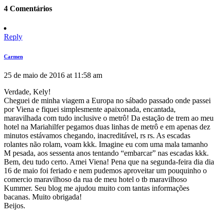
4 Comentários
Reply
Carmen
25 de maio de 2016 at 11:58 am
Verdade, Kely!
Cheguei de minha viagem a Europa no sábado passado onde passei
por Viena e fiquei simplesmente apaixonada, encantada,
maravilhada com tudo inclusive o metrô! Da estação de trem ao meu
hotel na Mariahilfer pegamos duas linhas de metrô e em apenas dez
minutos estávamos chegando, inacreditável, rs rs. As escadas
rolantes não rolam, voam kkk. Imagine eu com uma mala tamanho
M pesada, aos sessenta anos tentando “embarcar” nas escadas kkk.
Bem, deu tudo certo. Amei Viena! Pena que na segunda-feira dia dia
16 de maio foi feriado e nem pudemos aproveitar um pouquinho o
comercio maravilhoso da rua de meu hotel o tb maravilhoso
Kummer. Seu blog me ajudou muito com tantas informações
bacanas. Muito obrigada!
Beijos.