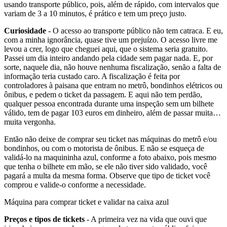
usando transporte público, pois, além de rápido, com intervalos que
variam de 3 a 10 minutos, é prático e tem um preço justo.
Curiosidade
- O acesso ao transporte público não tem catraca. E eu,
com a minha ignorância, quase tive um prejuízo. O acesso livre me
levou a crer, logo que cheguei aqui, que o sistema seria gratuito.
Passei um dia inteiro andando pela cidade sem pagar nada. E, por
sorte, naquele dia, não houve nenhuma fiscalização, senão a falta de
informação teria custado caro. A fiscalização é feita por
controladores à paisana que entram no metrô, bondinhos elétricos ou
ônibus, e pedem o ticket da passagem. E aqui não tem perdão,
qualquer pessoa encontrada durante uma inspeção sem um bilhete
válido, tem de pagar 103 euros em dinheiro, além de passar muita…
muita vergonha.
Então não deixe de comprar seu ticket nas máquinas do metrô e/ou
bondinhos, ou com o motorista de ônibus. E não se esqueça de
validá-lo na maquininha azul, conforme a foto abaixo, pois mesmo
que tenha o bilhete em mão, se ele não tiver sido validado, você
pagará a multa da mesma forma. Observe que tipo de ticket você
comprou e valide-o conforme a necessidade.
Máquina para comprar ticket e validar na caixa azul
Preços e tipos de tickets
- A primeira vez na vida que ouvi que