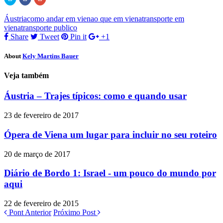
para
para
no
compartilhar
compartilhar
Google+
no
no
(abre
Áustria
como andar em viena
o que em viena
transporte em
Twitter(abre
Facebook(abre
em
em
em
nova
viena
transporte publico
nova
nova
janela)
Share
Tweet
Pin it
+1
janela)
janela)
About
Kely Martins Bauer
Veja também
Áustria – Trajes típicos: como e quando usar
23 de fevereiro de 2017
Ópera de Viena um lugar para incluir no seu roteiro
20 de março de 2017
Diário de Bordo 1: Israel - um pouco do mundo por
aqui
22 de fevereiro de 2015
Pont Anterior
Próximo Post