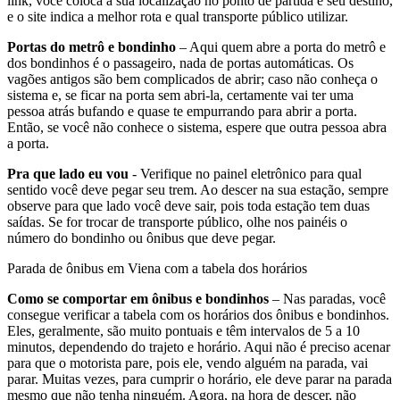
link, você coloca a sua localização no ponto de partida e seu destino,
e o site indica a melhor rota e qual transporte público utilizar.
Portas do metrô e bondinho
– Aqui quem abre a porta do metrô e
dos bondinhos é o passageiro, nada de portas automáticas. Os
vagões antigos são bem complicados de abrir; caso não conheça o
sistema e, se ficar na porta sem abri-la, certamente vai ter uma
pessoa atrás bufando e quase te empurrando para abrir a porta.
Então, se você não conhece o sistema, espere que outra pessoa abra
a porta.
Pra que lado eu vou
- Verifique no painel eletrônico para qual
sentido você deve pegar seu trem. Ao descer na sua estação, sempre
observe para que lado você deve sair, pois toda estação tem duas
saídas. Se for trocar de transporte público, olhe nos painéis o
número do bondinho ou ônibus que deve pegar.
Parada de ônibus em Viena com a tabela dos horários
Como se comportar em ônibus e bondinhos
– Nas paradas, você
consegue verificar a tabela com os horários dos ônibus e bondinhos.
Eles, geralmente, são muito pontuais e têm intervalos de 5 a 10
minutos, dependendo do trajeto e horário. Aqui não é preciso acenar
para que o motorista pare, pois ele, vendo alguém na parada, vai
parar. Muitas vezes, para cumprir o horário, ele deve parar na parada
mesmo que não tenha ninguém. Agora, na hora de descer, não