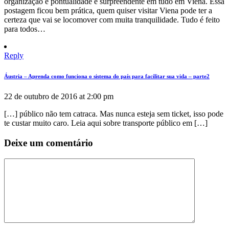
organização e pontualidade é surpreendente em tudo em Viena. Essa
postagem ficou bem prática, quem quiser visitar Viena pode ter a
certeza que vai se locomover com muita tranquilidade. Tudo é feito
para todos…
Reply
Áustria – Aprenda como funciona o sistema do país para facilitar sua vida – parte2
22 de outubro de 2016 at 2:00 pm
[…] público não tem catraca. Mas nunca esteja sem ticket, isso pode
te custar muito caro. Leia aqui sobre transporte público em […]
Deixe um comentário