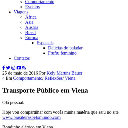
Comportamento
Eventos
Viagens
África
Asia
Áustria
Brasil
Europa
Especiais
Delicias do paladar
Frufru feminino
Contatos
25 de maio de 2016
Por
Kely Martins Bauer
4
Em
Comportamento
/
Reflexões
/
Viena
Transporte Público em Viena
Olá pessoal.
Hoje vou compartilhar com vocês minha matéria que saiu no site
www.brasileiraspelomundo.com
Bondinho elétrico em Viena