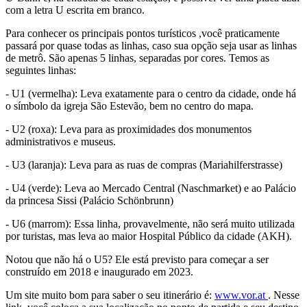
com a letra U escrita em branco.
Para conhecer os principais pontos turísticos ,você praticamente
passará por quase todas as linhas, caso sua opção seja usar as linhas
de metrô. São apenas 5 linhas, separadas por cores. Temos as
seguintes linhas:
- U1 (vermelha): Leva exatamente para o centro da cidade, onde há
o símbolo da igreja São Estevão, bem no centro do mapa.
- U2 (roxa): Leva para as proximidades dos monumentos
administrativos e museus.
- U3 (laranja): Leva para as ruas de compras (Mariahilferstrasse)
- U4 (verde): Leva ao Mercado Central (Naschmarket) e ao Palácio
da princesa Sissi (Palácio Schönbrunn)
- U6 (marrom): Essa linha, provavelmente, não será muito utilizada
por turistas, mas leva ao maior Hospital Público da cidade (AKH).
Notou que não há o U5? Ele está previsto para começar a ser
construído em 2018 e inaugurado em 2023.
Um site muito bom para saber o seu itinerário é:
www.vor.at
. Nesse