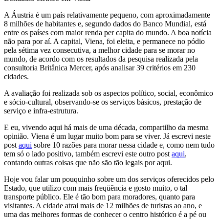
A Áustria é um país relativamente pequeno, com aproximadamente
8 milhões de habitantes e, segundo dados do Banco Mundial, está
entre os países com maior renda per capita do mundo. A boa notícia
não para por aí. A capital, Viena, foi eleita, e permanece no pódio
pela sétima vez consecutiva, a melhor cidade para se morar no
mundo, de acordo com os resultados da pesquisa realizada pela
consultoria Britânica Mercer, após analisar 39 critérios em 230
cidades.
A avaliação foi realizada sob os aspectos político, social, econômico
e sócio-cultural, observando-se os serviços básicos, prestação de
serviço e infra-estrutura.
E eu, vivendo aqui há mais de uma década, compartilho da mesma
opinião. Viena é um lugar muito bom para se viver. Já escrevi neste
post
aqui
sobre 10 razões para morar nessa cidade e, como nem tudo
tem só o lado positivo, também escrevi este outro post
aqui
,
contando outras coisas que não são tão legais por aqui.
Hoje vou falar um pouquinho sobre um dos serviços oferecidos pelo
Estado, que utilizo com mais freqüência e gosto muito, o tal
transporte público. Ele é tão bom para moradores, quanto para
visitantes. A cidade atrai mais de 12 milhões de turistas ao ano, e
uma das melhores formas de conhecer o centro histórico é a pé ou