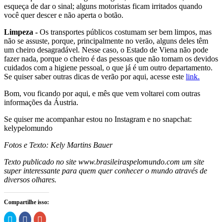
esqueça de dar o sinal; alguns motoristas ficam irritados quando
você quer descer e não aperta o botão.
Limpeza -
Os transportes públicos costumam ser bem limpos, mas
não se assuste, porque, principalmente no verão, alguns deles têm
um cheiro desagradável. Nesse caso, o Estado de Viena não pode
fazer nada, porque o cheiro é das pessoas que não tomam os devidos
cuidados com a higiene pessoal, o que já é um outro departamento.
Se quiser saber outras dicas de verão por aqui, acesse este
link.
Bom, vou ficando por aqui, e mês que vem voltarei com outras
informações da Áustria.
Se quiser me acompanhar estou no Instagram e no snapchat:
kelypelomundo
Fotos e Texto: Kely Martins Bauer
Texto publicado no site www.brasileiraspelomundo.com um site
super interessante para quem quer conhecer o mundo através de
diversos olhares.
Compartilhe isso:
Clique
Clique
Compartilhe