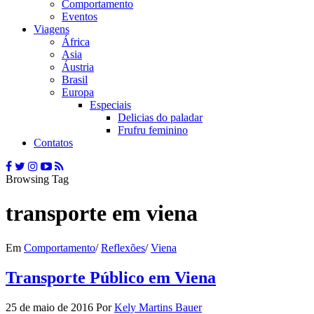
Comportamento
Eventos
Viagens
África
Asia
Áustria
Brasil
Europa
Especiais
Delicias do paladar
Frufru feminino
Contatos
Browsing Tag
transporte em viena
Em
Comportamento
/
Reflexões
/
Viena
Transporte Público em Viena
25 de maio de 2016
Por
Kely Martins Bauer