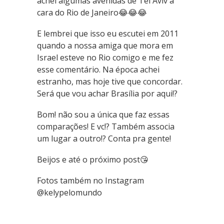
achei algumas avenidas de Tel Aviv a
cara do Rio de Janeiro😂😂😂
E lembrei que isso eu escutei em 2011
quando a nossa amiga que mora em
Israel esteve no Rio comigo e me fez
esse comentário. Na época achei
estranho, mas hoje tive que concordar.
Será que vou achar Brasília por aqui!?
Bom! não sou a única ️que faz essas
comparações! E vc!? Também associa
um lugar a outro!? Conta pra gente!
Beijos e até o próximo post😘
Fotos também no Instagram
@kelypelomundo