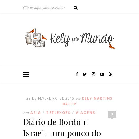
22 DE FEVEREIRO DE 2015
Por
KELY MARTINS
BAUER
Em
ASIA
REFLEXÕES
VIAGENS
/
/
0
Diário de Bordo 1:
Israel - um pouco do