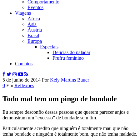
Comportamento
Eventos
Viagens
África
Asia
Áustria
Brasil
Europa
Especiais
Delicias do paladar
Frufru feminino
Contatos
5 de junho de 2014
Por
Kely Martins Bauer
0
Em
Reflexões
Todo mal tem um pingo de bondade
Eu sempre desconfio dessas pessoas que querem parecer anjos e
demonstram um “excesso” de bondade sem fim.
Particularmente acredito que ninguém é totalmente mau que não
tenha bondade e ninguém é totalmente bom, que não tenha maldade.