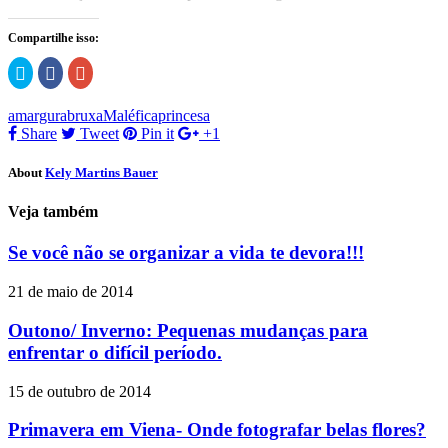
Compartilhe isso:
Clique
Clique
Compartilhe
para
para
no
compartilhar
compartilhar
Google+
no
no
(abre
amargura
bruxa
Maléfica
princesa
Twitter(abre
Facebook(abre
em
em
em
nova
Share
Tweet
Pin it
+1
nova
nova
janela)
janela)
janela)
About
Kely Martins Bauer
Veja também
Se você não se organizar a vida te devora!!!
21 de maio de 2014
Outono/ Inverno: Pequenas mudanças para
enfrentar o difícil período.
15 de outubro de 2014
Primavera em Viena- Onde fotografar belas flores?