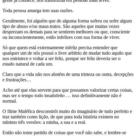
gente já conhece, nos transforma em pessoas mais leves.
Toda pessoa amarga tem suas razões.
Geralmente, foi alguém que de alguma forma sofreu ou sofre algum
tipo de abuso e/ou maus-tratos. São aqueles que muitas vezes
desprezam os demais para se sentirem melhores ou que, consciente
ou inconscientemente, estão infelizes com sua forma de viver.
Só que quem está extremamente infeliz precisa entender que
qualquer um de nós possui o livre arbítrio de mudar tudo aquilo que
nos entristece e voltar a ser feliz, porque ser feliz deveria ser o
estado natural de cada um.
Claro que a vida não nos abstém de uma tristeza ou outra, decepções
e frustrações…
Acho até que elas servem para que possamos valorizar certas coisas,
mas ser o tempo todo insatisfeito … isso definitivamente não é
normal.
O filme Maléfica desconstrói muito do imaginário de tudo perfeito e
traz também como lição, de que para toda história existem no
mínimo três versões: a minha, a sua e a real.
Então não tome partido de coisas que você não sabe, e lembre-se