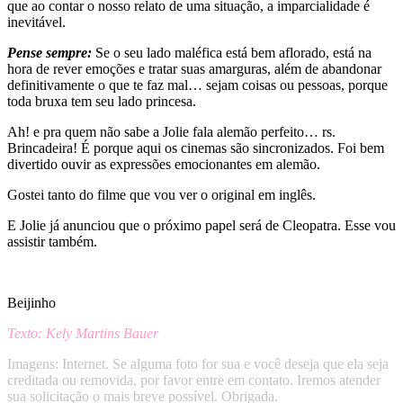
que ao contar o nosso relato de uma situação, a imparcialidade é
inevitável.
Pense sempre:
Se o seu lado maléfica está bem aflorado, está na
hora de rever emoções e tratar suas amarguras, além de abandonar
definitivamente o que te faz mal… sejam coisas ou pessoas, porque
toda bruxa tem seu lado princesa.
Ah! e pra quem não sabe a Jolie fala alemão perfeito… rs.
Brincadeira! É porque aqui os cinemas são sincronizados. Foi bem
divertido ouvir as expressões emocionantes em alemão.
Gostei tanto do filme que vou ver o original em inglês.
E Jolie já anunciou que o próximo papel será de Cleopatra. Esse vou
assistir também.
Beijinho
Texto: Kely Martins Bauer
Imagens: Internet. Se alguma foto for sua e você deseja que ela seja
creditada ou removida, por favor entre em contato. Iremos atender
sua solicitação o mais breve possível. Obrigada.