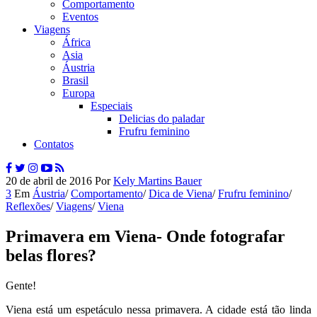
Comportamento
Eventos
Viagens
África
Asia
Áustria
Brasil
Europa
Especiais
Delicias do paladar
Frufru feminino
Contatos
20 de abril de 2016
Por
Kely Martins Bauer
3
Em
Áustria
/
Comportamento
/
Dica de Viena
/
Frufru feminino
/
Reflexões
/
Viagens
/
Viena
Primavera em Viena- Onde fotografar
belas flores?
Gente!
Viena está um espetáculo nessa primavera. A cidade está tão linda