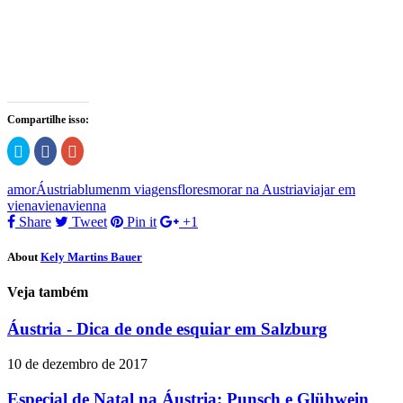
Compartilhe isso:
Clique
Clique
Compartilhe
para
para
no
compartilhar
compartilhar
Google+
no
no
(abre
amor
Áustria
blumenm viagens
flores
morar na Austria
viajar em
Twitter(abre
Facebook(abre
em
em
em
nova
viena
viena
vienna
nova
nova
janela)
Share
Tweet
Pin it
+1
janela)
janela)
About
Kely Martins Bauer
Veja também
Áustria - Dica de onde esquiar em Salzburg
10 de dezembro de 2017
Especial de Natal na Áustria: Punsch e Glühwein