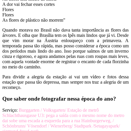
A dor vai fechar esses cortes
Flores
Flores
As flores de plástico não morrem”
Quando morava no Brasil não dava tanta importância as flores das
árvores. E olha que Brasília tem os Ipês mais lindos que já vi. Desde
que vim morar na Áustria enlouqueço com a primavera. A
temporada passa tão rápida, mas posso considerar a época como um
dos períodos mais lindo do ano. Isso porque saímos de um inverno
cinza e rigoroso, e agora andamos pelas ruas com roupas mais leves,
com aquela vontade enorme de registrar o encanto de cada florzinha
no meio do caminho.
Para dividir a alegria da estação ai vai um vídeo e fotos dessa
estação que passa tão depressa, mas sempre nos traz a alegria de um
recomeço.
Que saber onde fotografar nessa época do ano?
Serviço:
Burggarten / Volksgarten/ Estação de metrô
Schlachthausgasse U3: pega a saída com o mesmo nome do metro
dai sobe uma escada a esquerda para a rua Hainburgerweg, /
Schönbrunn/ Vösendorf / Wienerberg/ Stadtpark /Setagayapark/