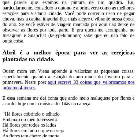
que parece que estamos na pintura de um quadro. Eu,
particularmente, considero o outono e a primavera como as melhores
estações para visitar a cidade. Você pode correr o risco de pegar
chuva, mas a capital imperial fica mais alegre e vibrante nessa época
do ano. Se você estiver de viagem marcada por aqui não deixe de
observar as flores por toda parte. E pra quem me acompanha no
Instagram e Snapchat (kelypelomundo) sabe que eu não falo de
outra coisa.
Abril é a melhor época para ver as cerejeiras
plantadas na cidade.
Quem mora em Viena aprende a valorizar as pequenas coisas,
especialmente quando a estação do ano muda do inverno para a
primavera. Neste post
aqui escrevi 33 coisas que valorizamos nos
próximo 4 meses.
E essa semana me dei conta que ando meio maluquete por flores e
acordei hoje com a música do Titãs na cabeça:
“Há flores cobrindo o telhado
Embaixo do meu travesseiro
Há flores por todos os lados
Há flores em tudo o que eu vejo
As flores tem cheiro de morte