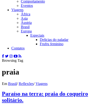
Comportamento
Eventos
Viagens
África
Asia
Áustria
Brasil
Europa
Especiais
Delicias do paladar
Frufru feminino
Contatos
Browsing Tag
praia
Em
Brasil
/
Reflexões
/
Viagens
Paraíso na terra: praia do coqueiro
solitário.