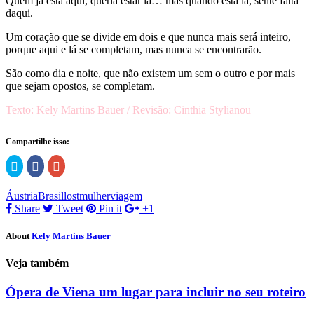
Quem já está aqui, queria estar lá… mas quando está lá, sente falta
daqui.
Um coração que se divide em dois e que nunca mais será inteiro,
porque aqui e lá se completam, mas nunca se encontrarão.
São como dia e noite, que não existem um sem o outro e por mais
que sejam opostos, se completam.
Texto: Kely Martins Bauer / Revisão: Cinthia Stylianou
Compartilhe isso:
Clique
Clique
Compartilhe
para
para
no
compartilhar
compartilhar
Google+
no
no
(abre
Áustria
Brasil
lost
mulher
viagem
Twitter(abre
Facebook(abre
em
em
em
nova
Share
Tweet
Pin it
+1
nova
nova
janela)
janela)
janela)
About
Kely Martins Bauer
Veja também
Ópera de Viena um lugar para incluir no seu roteiro