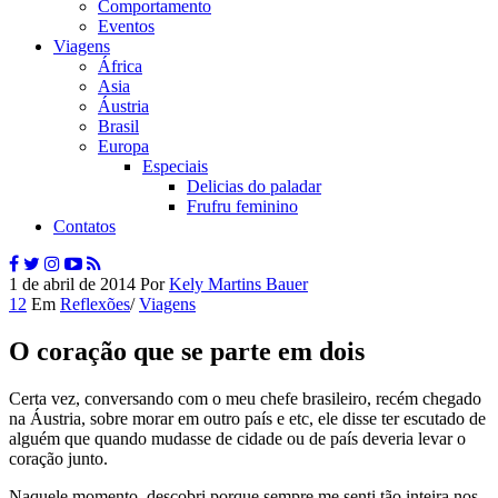
Comportamento
Eventos
Viagens
África
Asia
Áustria
Brasil
Europa
Especiais
Delicias do paladar
Frufru feminino
Contatos
1 de abril de 2014
Por
Kely Martins Bauer
12
Em
Reflexões
/
Viagens
O coração que se parte em dois
Certa vez, conversando com o meu chefe brasileiro, recém chegado
na Áustria, sobre morar em outro país e etc, ele disse ter escutado de
alguém que quando mudasse de cidade ou de país deveria levar o
coração junto.
Naquele momento, descobri porque sempre me senti tão inteira nos