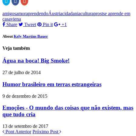
para
para
no
compartilhar
compartilhar
Google+
no
no
(abre
amigos
amor
aprendendo
Áustria
cidadania
cultura
prost
se aprende em
Twitter(abre
Facebook(abre
em
em
em
nova
casa
viena
nova
nova
janela)
Share
Tweet
Pin it
+1
janela)
janela)
About
Kely Martins Bauer
Veja também
Água na boca! Big Smoke!
27 de julho de 2014
Humor brasileiro em terras estrangeiras
9 de dezembro de 2015
Emoções - O mundo das coisas que não existem, mas
que tudo cria
13 de setembro de 2017
Pont Anterior
Próximo Post