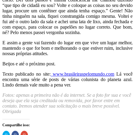
“que tipo de cidadã eu sou? Volte e coloque as coisas no seu devido
lugar, procure um contêiner que ainda tenha espaço.” Gente! Não
tinha ninguém na sala, fiquei constrangida comigo mesma. Voltei e
fui até o outro lado da sala e achei uma lata de lixo, ainda fechada e
com espaço, para colocar os papelões no lugar correto. Que bom,
né? Pelo menos passei vergonha sozinha.
E assim a gente vai fazendo do lugar em que vive um lugar melhor,
mantendo o que for bom e melhorando o que estiver ruim, inclusive
nossas próprias atitudes.
Beijos e até o próximo post.
Texto publicado no site:
www.brasileiraspelomundo.com
Lá você
encontra uma série de posts de várias colunista do planeta azul.
Lindo demais vale muito a pena ver.
Fotos: apenas a primeira não é da internet. Se a foto for sua e você
deseja que ela seja creditada ou removida, por favor entre em
contato. Iremos atender sua solicitação o mais breve possível.
Obrigada
Compartilhe isso:
Clique
Clique
Compartilhe