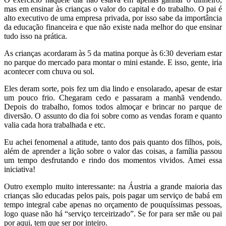
mas em ensinar às crianças o valor do capital e do trabalho. O pai é
alto executivo de uma empresa privada, por isso sabe da importância
da educação financeira e que não existe nada melhor do que ensinar
tudo isso na prática.
As crianças acordaram às 5 da matina porque às 6:30 deveriam estar
no parque do mercado para montar o mini estande. E isso, gente, iria
acontecer com chuva ou sol.
Eles deram sorte, pois fez um dia lindo e ensolarado, apesar de estar
um pouco frio. Chegaram cedo e passaram a manhã vendendo.
Depois do trabalho, fomos todos almoçar e brincar no parque de
diversão. O assunto do dia foi sobre como as vendas foram e quanto
valia cada hora trabalhada e etc.
Eu achei fenomenal a atitude, tanto dos pais quanto dos filhos, pois,
além de aprender a lição sobre o valor das coisas, a família passou
um tempo desfrutando e rindo dos momentos vividos. Amei essa
iniciativa!
Outro exemplo muito interessante: na Áustria a grande maioria das
crianças são educadas pelos pais, pois pagar um serviço de babá em
tempo integral cabe apenas no orçamento de pouquíssimas pessoas,
logo quase não há “serviço terceirizado”. Se for para ser mãe ou pai
por aqui, tem que ser por inteiro.