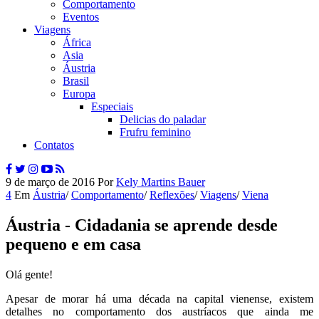
Comportamento
Eventos
Viagens
África
Asia
Áustria
Brasil
Europa
Especiais
Delicias do paladar
Frufru feminino
Contatos
9 de março de 2016
Por
Kely Martins Bauer
4
Em
Áustria
/
Comportamento
/
Reflexões
/
Viagens
/
Viena
Áustria - Cidadania se aprende desde
pequeno e em casa
Olá gente!
Apesar de morar há uma década na capital vienense, existem
detalhes no comportamento dos austríacos que ainda me