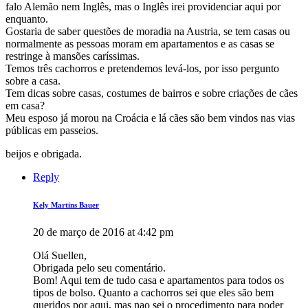
falo Alemão nem Inglês, mas o Inglês irei providenciar aqui por
enquanto.
Gostaria de saber questões de moradia na Austria, se tem casas ou
normalmente as pessoas moram em apartamentos e as casas se
restringe à mansões caríssimas.
Temos três cachorros e pretendemos levá-los, por isso pergunto
sobre a casa.
Tem dicas sobre casas, costumes de bairros e sobre criações de cães
em casa?
Meu esposo já morou na Croácia e lá cães são bem vindos nas vias
públicas em passeios.
beijos e obrigada.
Reply
Kely Martins Bauer
20 de março de 2016 at 4:42 pm
Olá Suellen,
Obrigada pelo seu comentário.
Bom! Aqui tem de tudo casa e apartamentos para todos os
tipos de bolso. Quanto a cachorros sei que eles são bem
queridos por aqui, mas nao sei o procedimento para poder