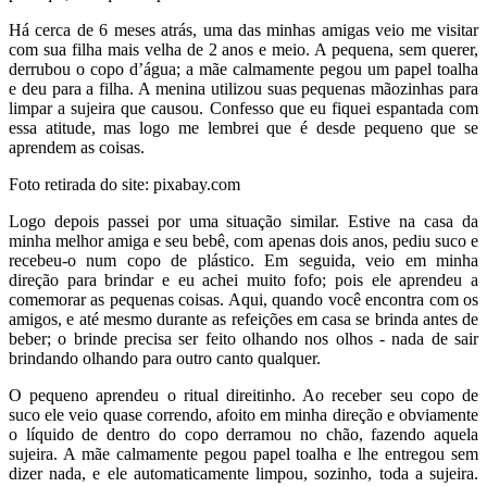
Há cerca de 6 meses atrás, uma das minhas amigas veio me visitar
com sua filha mais velha de 2 anos e meio. A pequena, sem querer,
derrubou o copo d’água; a mãe calmamente pegou um papel toalha
e deu para a filha. A menina utilizou suas pequenas mãozinhas para
limpar a sujeira que causou. Confesso que eu fiquei espantada com
essa atitude, mas logo me lembrei que é desde pequeno que se
aprendem as coisas.
Foto retirada do site: pixabay.com
Logo depois passei por uma situação similar. Estive na casa da
minha melhor amiga e seu bebê, com apenas dois anos, pediu suco e
recebeu-o num copo de plástico. Em seguida, veio em minha
direção para brindar e eu achei muito fofo; pois ele aprendeu a
comemorar as pequenas coisas. Aqui, quando você encontra com os
amigos, e até mesmo durante as refeições em casa se brinda antes de
beber; o brinde precisa ser feito olhando nos olhos - nada de sair
brindando olhando para outro canto qualquer.
O pequeno aprendeu o ritual direitinho. Ao receber seu copo de
suco ele veio quase correndo, afoito em minha direção e obviamente
o líquido de dentro do copo derramou no chão, fazendo aquela
sujeira. A mãe calmamente pegou papel toalha e lhe entregou sem
dizer nada, e ele automaticamente limpou, sozinho, toda a sujeira.