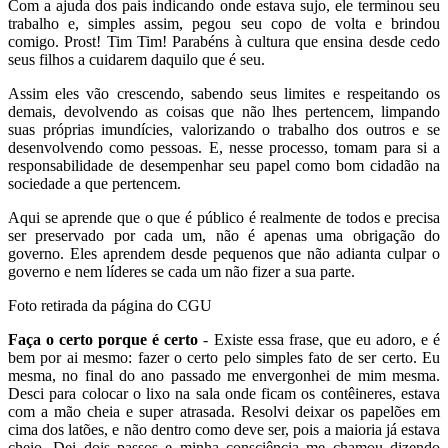
Com a ajuda dos pais indicando onde estava sujo, ele terminou seu
trabalho e, simples assim, pegou seu copo de volta e brindou
comigo. Prost! Tim Tim! Parabéns à cultura que ensina desde cedo
seus filhos a cuidarem daquilo que é seu.
Assim eles vão crescendo, sabendo seus limites e respeitando os
demais, devolvendo as coisas que não lhes pertencem, limpando
suas próprias imundícies, valorizando o trabalho dos outros e se
desenvolvendo como pessoas. E, nesse processo, tomam para si a
responsabilidade de desempenhar seu papel como bom cidadão na
sociedade a que pertencem.
Aqui se aprende que o que é público é realmente de todos e precisa
ser preservado por cada um, não é apenas uma obrigação do
governo. Eles aprendem desde pequenos que não adianta culpar o
governo e nem líderes se cada um não fizer a sua parte.
Foto retirada da página do CGU
Faça o certo porque é certo
- Existe essa frase, que eu adoro, e é
bem por ai mesmo: fazer o certo pelo simples fato de ser certo. Eu
mesma, no final do ano passado me envergonhei de mim mesma.
Desci para colocar o lixo na sala onde ficam os contêineres, estava
com a mão cheia e super atrasada. Resolvi deixar os papelões em
cima dos latões, e não dentro como deve ser, pois a maioria já estava
cheio. Dei dois passos e minha consciência me chamou dizendo