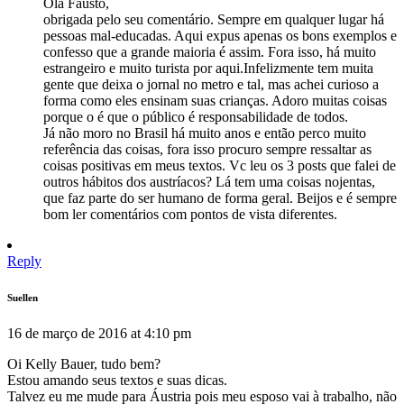
Olá Fausto,
obrigada pelo seu comentário. Sempre em qualquer lugar há
pessoas mal-educadas. Aqui expus apenas os bons exemplos e
confesso que a grande maioria é assim. Fora isso, há muito
estrangeiro e muito turista por aqui.Infelizmente tem muita
gente que deixa o jornal no metro e tal, mas achei curioso a
forma como eles ensinam suas crianças. Adoro muitas coisas
porque o é que o público é responsabilidade de todos.
Já não moro no Brasil há muito anos e então perco muito
referência das coisas, fora isso procuro sempre ressaltar as
coisas positivas em meus textos. Vc leu os 3 posts que falei de
outros hábitos dos austríacos? Lá tem uma coisas nojentas,
que faz parte do ser humano de forma geral. Beijos e é sempre
bom ler comentários com pontos de vista diferentes.
Reply
Suellen
16 de março de 2016 at 4:10 pm
Oi Kelly Bauer, tudo bem?
Estou amando seus textos e suas dicas.
Talvez eu me mude para Áustria pois meu esposo vai à trabalho, não