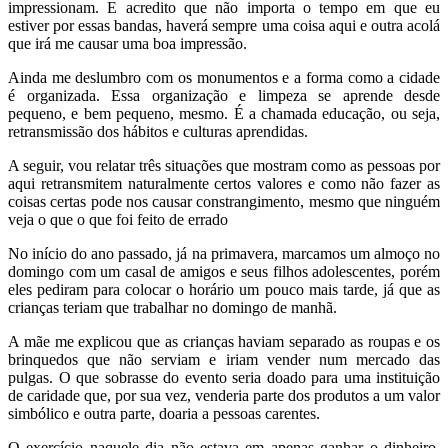
impressionam. E acredito que não importa o tempo em que eu
estiver por essas bandas, haverá sempre uma coisa aqui e outra acolá
que irá me causar uma boa impressão.
Ainda me deslumbro com os monumentos e a forma como a cidade
é organizada. Essa organização e limpeza se aprende desde
pequeno, e bem pequeno, mesmo. É a chamada educação, ou seja,
retransmissão dos hábitos e culturas aprendidas.
A seguir, vou relatar três situações que mostram como as pessoas por
aqui retransmitem naturalmente certos valores e como não fazer as
coisas certas pode nos causar constrangimento, mesmo que ninguém
veja o que o que foi feito de errado
No início do ano passado, já na primavera, marcamos um almoço no
domingo com um casal de amigos e seus filhos adolescentes, porém
eles pediram para colocar o horário um pouco mais tarde, já que as
crianças teriam que trabalhar no domingo de manhã.
A mãe me explicou que as crianças haviam separado as roupas e os
brinquedos que não serviam e iriam vender num mercado das
pulgas. O que sobrasse do evento seria doado para uma instituição
de caridade que, por sua vez, venderia parte dos produtos a um valor
simbólico e outra parte, doaria a pessoas carentes.
O exercício naquele dia não estava em apenas ganhar o dinheiro,