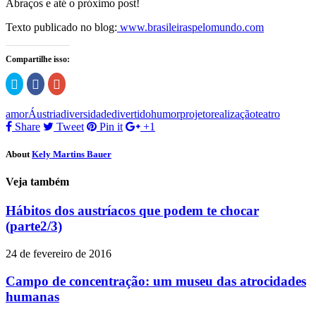
Abraços e até o próximo post!
Texto publicado no blog:
www.brasileiraspelomundo.com
Compartilhe isso:
Clique
Clique
Compartilhe
para
para
no
compartilhar
compartilhar
Google+
no
no
(abre
amor
Áustria
diversidade
divertido
humor
projeto
realização
teatro
Twitter(abre
Facebook(abre
em
em
em
nova
Share
Tweet
Pin it
+1
nova
nova
janela)
janela)
janela)
About
Kely Martins Bauer
Veja também
Hábitos dos austríacos que podem te chocar
(parte2/3)
24 de fevereiro de 2016
Campo de concentração: um museu das atrocidades
humanas