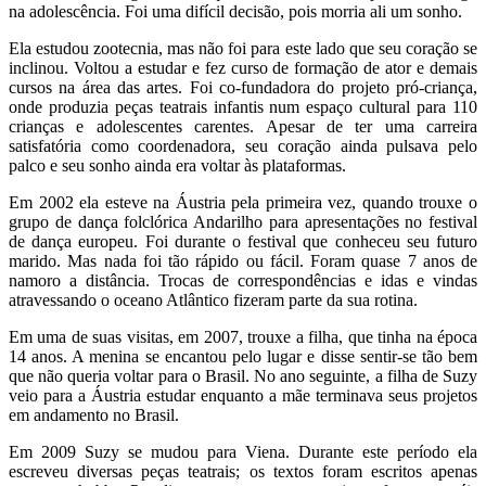
na adolescência. Foi uma difícil decisão, pois morria ali um sonho.
Ela estudou zootecnia, mas não foi para este lado que seu coração se
inclinou. Voltou a estudar e fez curso de formação de ator e demais
cursos na área das artes. Foi co-fundadora do projeto pró-criança,
onde produzia peças teatrais infantis num espaço cultural para 110
crianças e adolescentes carentes. Apesar de ter uma carreira
satisfatória como coordenadora, seu coração ainda pulsava pelo
palco e seu sonho ainda era voltar às plataformas.
Em 2002 ela esteve na Áustria pela primeira vez, quando trouxe o
grupo de dança folclórica Andarilho para apresentações no festival
de dança europeu. Foi durante o festival que conheceu seu futuro
marido. Mas nada foi tão rápido ou fácil. Foram quase 7 anos de
namoro a distância. Trocas de correspondências e idas e vindas
atravessando o oceano Atlântico fizeram parte da sua rotina.
Em uma de suas visitas, em 2007, trouxe a filha, que tinha na época
14 anos. A menina se encantou pelo lugar e disse sentir-se tão bem
que não queria voltar para o Brasil. No ano seguinte, a filha de Suzy
veio para a Áustria estudar enquanto a mãe terminava seus projetos
em andamento no Brasil.
Em 2009 Suzy se mudou para Viena. Durante este período ela
escreveu diversas peças teatrais; os textos foram escritos apenas