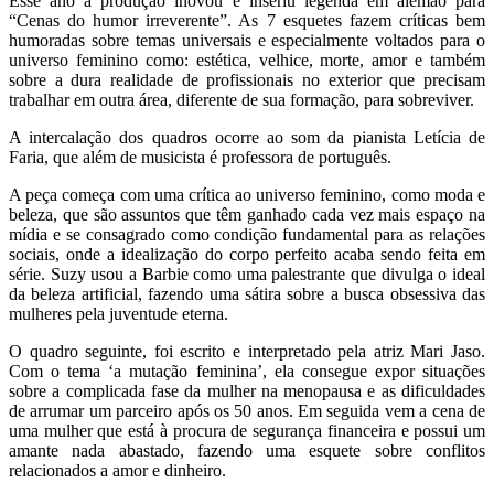
Esse ano a produção inovou e inseriu legenda em alemão para
“Cenas do humor irreverente”. As 7 esquetes fazem críticas bem
humoradas sobre temas universais e especialmente voltados para o
universo feminino como: estética, velhice, morte, amor e também
sobre a dura realidade de profissionais no exterior que precisam
trabalhar em outra área, diferente de sua formação, para sobreviver.
A intercalação dos quadros ocorre ao som da pianista Letícia de
Faria, que além de musicista é professora de português.
A peça começa com uma crítica ao universo feminino, como moda e
beleza, que são assuntos que têm ganhado cada vez mais espaço na
mídia e se consagrado como condição fundamental para as relações
sociais, onde a idealização do corpo perfeito acaba sendo feita em
série. Suzy usou a Barbie como uma palestrante que divulga o ideal
da beleza artificial, fazendo uma sátira sobre a busca obsessiva das
mulheres pela juventude eterna.
O quadro seguinte, foi escrito e interpretado pela atriz Mari Jaso.
Com o tema ‘a mutação feminina’, ela consegue expor situações
sobre a complicada fase da mulher na menopausa e as dificuldades
de arrumar um parceiro após os 50 anos. Em seguida vem a cena de
uma mulher que está à procura de segurança financeira e possui um
amante nada abastado, fazendo uma esquete sobre conflitos
relacionados a amor e dinheiro.