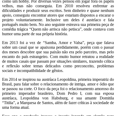
como um hobby. Por diversas vezes pensou em jogar fora os papéis
velhos, mas não conseguia. Em 2010 resolveu enfrentar as
dificuldades e produzir seus escritos. Sem dinheiro e quase nenhum
apoio, conseguiu encontrar atores que estariam dispostos a encarar o
projeto voluntariamente. Inclusive um deles é austríaco e fala
português muito bem. No ano seguinte estreava sua primeira peça de
comédia trágica “Quem não arrisca não petisca”, onde contava com
humor uma parte de sua própria história.
Em 2013 foi a vez de “Samba, Amor e Valsa”, peça que falava
sobre um casal que se apaixona perdidamente, porém com o passar
dos meses descobre que sua paixão não era pelo parceiro, mas pelo
encanto do país estrangeiro. Com muito humor retratou a realidade
de muitos casais que passam por situações similares, trazendo crítica
e reflexão sobre temas delicados como preconceito, problemas
sociais e incompatibilidade de gênios.
Em 2014 se inspirou na austríaca Leopoldina, primeira imperatriz do
Brasil, para falar sobre o relacionamento de intriga, amor e ódio que
se passou na corte. O foco da peça foi o relacionamento amoroso do
primeiro imperador brasileiro, Dom Pedro I, com sua esposa
austríaca, Leopoldina von Habsburg, e sua amante Domitila
“Titilia”, a Marquesa de Santos, além de fazer críticas à sociedade de
uma forma atual.