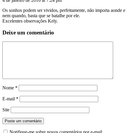
4 de janeiro de 2016 at 7:24 pm
Os sonhos podem ser vividos, perfeitamente, não importa aonde e
nem quando, basta que se batalhe por ele.
Excelentes observações Kely.
Deixe um comentário
Nome
*
E-mail
*
Site
Notifique-me sobre novos comentários por e-mail.