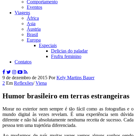
Comportamento
Eventos
Viagens
África
Asia
Áustria
Brasil
Europa
Especiais
Delicias do paladar
Frufru feminino
Contatos
9 de dezembro de 2015
Por
Kely Martins Bauer
2
Em
Reflexões
/
Viena
Humor brasileiro em terras estrangeiras
Morar no exterior nem sempre é tão fácil como as fotografias e o
mundo digital às vezes revelam. É uma experiência sem dúvida
diferente e não há absolutamente nenhuma receita de sucesso. Cada
pessoa tem uma trajetória diferenciada.
Ao mudarmos de país muitas vezes vemos alguns sonhos sendo