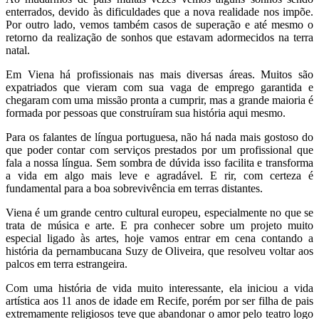
enterrados, devido às dificuldades que a nova realidade nos impõe.
Por outro lado, vemos também casos de superação e até mesmo o
retorno da realização de sonhos que estavam adormecidos na terra
natal.
Em Viena há profissionais nas mais diversas áreas. Muitos são
expatriados que vieram com sua vaga de emprego garantida e
chegaram com uma missão pronta a cumprir, mas a grande maioria é
formada por pessoas que construíram sua história aqui mesmo.
Para os falantes de língua portuguesa, não há nada mais gostoso do
que poder contar com serviços prestados por um profissional que
fala a nossa língua. Sem sombra de dúvida isso facilita e transforma
a vida em algo mais leve e agradável. E rir, com certeza é
fundamental para a boa sobrevivência em terras distantes.
Viena é um grande centro cultural europeu, especialmente no que se
trata de música e arte. E pra conhecer sobre um projeto muito
especial ligado às artes, hoje vamos entrar em cena contando a
história da pernambucana Suzy de Oliveira, que resolveu voltar aos
palcos em terra estrangeira.
Com uma história de vida muito interessante, ela iniciou a vida
artística aos 11 anos de idade em Recife, porém por ser filha de pais
extremamente religiosos teve que abandonar o amor pelo teatro logo