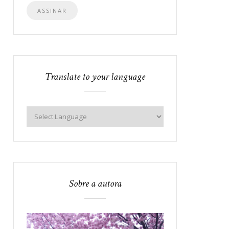
e-
mail
Translate to your language
Sobre a autora