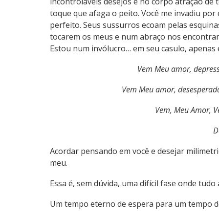
incontroláveis desejos e no corpo atração de 
toque que afaga o peito. Você me invadiu po
perfeito. Seus sussurros ecoam pelas esquin
tocarem os meus e num abraço nos encontramo
Estou num invólucro… em seu casulo, apenas 
Vem Meu amor, depressa
Vem Meu amor, desesperadam
Vem, Meu Amor, Ve
D
Acordar pensando em você e desejar milimetri
meu.
Essa é, sem dúvida, uma difícil fase onde tud
Um tempo eterno de espera para um tempo de