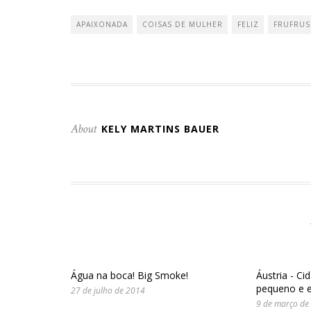
no
no
(abre
Twitter(abre
Facebook(abre
em
em
em
nova
APAIXONADA
COISAS DE MULHER
FELIZ
FRUFRUS
nova
nova
janela)
janela)
janela)
About
KELY MARTINS BAUER
Água na boca! Big Smoke!
Áustria - C
pequeno e 
27 de julho de 2014
9 de março de