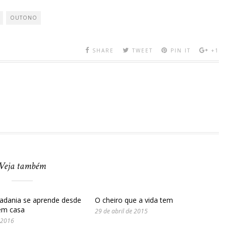
OUTONO
SHARE
TWEET
PIN IT
+1
Veja também
idadania se aprende desde
O cheiro que a vida tem
em casa
29 de abril de 2015
 2016