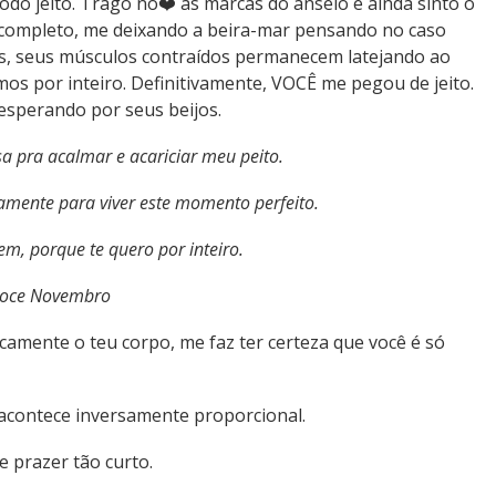
todo jeito. Trago no❤️ as marcas do anseio e ainda sinto o
r completo, me deixando a beira-mar pensando no caso
as, seus músculos contraídos permanecem latejando ao
s por inteiro. Definitivamente, VOCÊ me pegou de jeito.
esperando por seus beijos.
 pra acalmar e acariciar meu peito.
ente para viver este momento perfeito.
m, porque te quero por inteiro.
oce Novembro
camente o teu corpo, me faz ter certeza que você é só
o acontece inversamente proporcional.
 prazer tão curto.