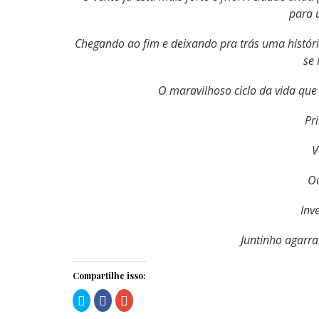
para 
Chegando ao fim e deixando pra trás uma históri
se 
O maravilhoso ciclo da vida qu
Pr
V
Ou
Inv
Juntinho agarra
Compartilhe isso:
Clique
Clique
Compartilhe
para
para
no
compartilhar
compartilhar
Google+