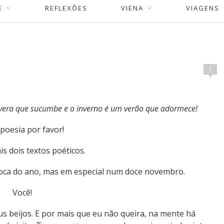
E
REFLEXÕES
VIENA
VIAGENS
1
avera que sucumbe e o inverno é um verão que adormece!
poesia por favor!
s dois textos poéticos.
poca do ano, mas em especial num doce novembro.
Você!
us beijos. E por mais que eu não queira, na mente há