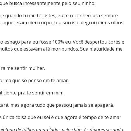
que busca incessantemente pelo seu ninho.
 e quando tu me tocastes, eu te reconheci pra sempre
s aqueceram meu corpo, teu sorriso alegrou meus olhos
o espaço para eu fosse 100% eu. Você despertou cores e
a muitos que estavam até moribundos. Sua maturidade me
ara me sentir mulher.
forma que só penso em te amar.
ficiente pra te sentir em mim.
stará, mas agora tudo que passou jamais se apagará.
 A única coisa que eu sei é que agora é tempo de te amar
a pintada de folhas amareladas pelo chão. As árvores secando