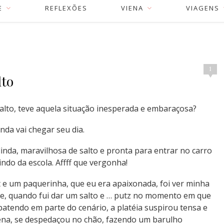
E
REFLEXÕES
VIENA
VIAGENS
1
lto
to, teve aquela situação inesperada e embaraçosa?
nda vai chegar seu dia.
inda, maravilhosa de salto e pronta para entrar no carro
indo da escola. Affff que vergonha!
et e um paquerinha, que eu era apaixonada, foi ver minha
e, quando fui dar um salto e … putz no momento em que
atendo em parte do cenário, a platéia suspirou tensa e
ena, se despedaçou no chão, fazendo um barulho