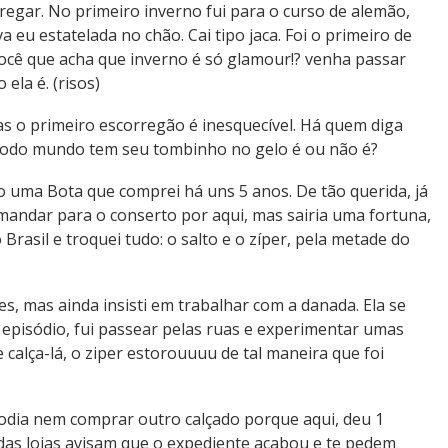
regar. No primeiro inverno fui para o curso de alemão,
 eu estatelada no chão. Cai tipo jaca. Foi o primeiro de
ocê que acha que inverno é só glamour!? venha passar
ela é. (risos)
s o primeiro escorregão é inesquecível. Há quem diga
todo mundo tem seu tombinho no gelo é ou não é?
 uma Bota que comprei há uns 5 anos. De tão querida, já
ei mandar para o conserto por aqui, mas sairia uma fortuna,
Brasil e troquei tudo: o salto e o zíper, pela metade do
s, mas ainda insisti em trabalhar com a danada. Ela se
episódio, fui passear pelas ruas e experimentar umas
 calça-lá, o ziper estorouuuu de tal maneira que foi
podia nem comprar outro calçado porque aqui, deu 1
das lojas avisam que o expediente acabou e te pedem