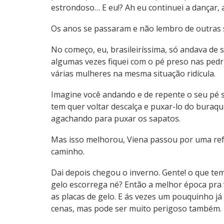
estrondoso… E eu!? Ah eu continuei a dançar, a
Os anos se passaram e não lembro de outras 
No começo, eu, brasileiríssima, só andava de 
algumas vezes fiquei com o pé preso nas pedrin
várias mulheres na mesma situação ridícula.
Imagine você andando e de repente o seu pé sa
tem quer voltar descalça e puxar-lo do buraqu
agachando para puxar os sapatos.
Mas isso melhorou, Viena passou por uma refo
caminho.
Dai depois chegou o inverno. Gente! o que tem
gelo escorrega né? Então a melhor época pra v
as placas de gelo. E ás vezes um pouquinho já 
cenas, mas pode ser muito perigoso também.