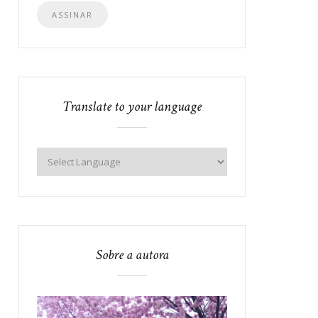
e-
mail
Translate to your language
Sobre a autora