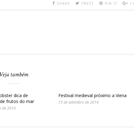
SHARE
TWEET
PIN IT
+1
Veja também
obster dica de
Festival medieval próximo a Viena
 de frutos do mar
15 de setembro de 2014
o de 2016