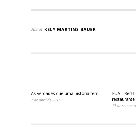
nova
nova
janela)
janela)
janela)
About
KELY MARTINS BAUER
As verdades que uma história tem.
EUA - Red L
restaurante
7 de abril de 2015
17 de setembr