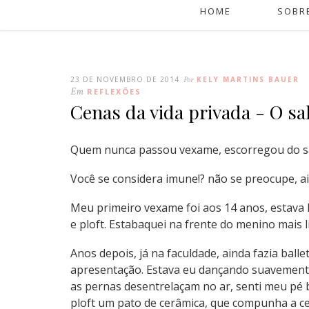
HOME
SOBR
23 DE NOVEMBRO DE 2014
Por
KELY MARTINS BAUER
Em
REFLEXÕES
Cenas da vida privada - O sa
Quem nunca passou vexame, escorregou do sal
Você se considera imune!? não se preocupe, ai
Meu primeiro vexame foi aos 14 anos, estava l
e ploft. Estabaquei na frente do menino mais l
Anos depois, já na faculdade, ainda fazia ball
apresentação. Estava eu dançando suavement
as pernas desentrelaçam no ar, senti meu pé b
ploft um pato de cerâmica, que compunha a c