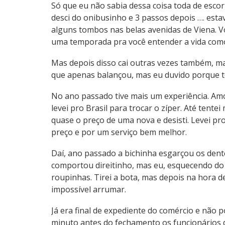
Só que eu não sabia dessa coisa toda de escor
desci do onibusinho e 3 passos depois …. estava
alguns tombos nas belas avenidas de Viena. V
uma temporada pra você entender a vida como 
Mas depois disso cai outras vezes também, ma
que apenas balançou, mas eu duvido porque 
No ano passado tive mais um experiência. Amo
levei pro Brasil para trocar o zíper. Até tent
quase o preço de uma nova e desisti. Levei pro 
preço e por um serviço bem melhor.
Daí, ano passado a bichinha esgarçou os dente
comportou direitinho, mas eu, esquecendo do 
roupinhas. Tirei a bota, mas depois na hora de
impossível arrumar.
Já era final de expediente do comércio e não 
minuto antes do fechamento os funcionários 