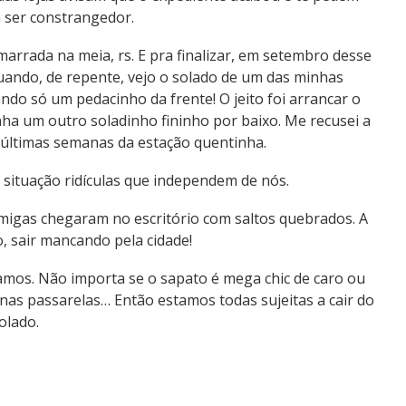
a ser constrangedor.
marrada na meia, rs. E pra finalizar, em setembro desse
uando, de repente, vejo o solado de um das minhas
ndo só um pedacinho da frente! O jeito foi arrancar o
inha um outro soladinho fininho por baixo. Me recusei a
 últimas semanas da estação quentinha.
 situação ridículas que independem de nós.
migas chegaram no escritório com saltos quebrados. A
, sair mancando pela cidade!
amos. Não importa se o sapato é mega chic de caro ou
 nas passarelas… Então estamos todas sujeitas a cair do
olado.