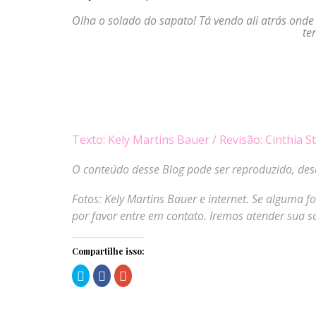
Olha o solado do sapato! Tá vendo ali atrás onde
te
Texto: Kely Martins Bauer / Revisão: Cinthia S
O conteúdo desse Blog pode ser reproduzido, des
Fotos: Kely Martins Bauer e internet. Se alguma f
por favor entre em contato. Iremos atender sua so
Compartilhe isso:
Clique
Clique
Compartilhe
para
para
no
compartilhar
compartilhar
Google+
no
no
(abre
Twitter(abre
Facebook(abre
em
em
em
nova