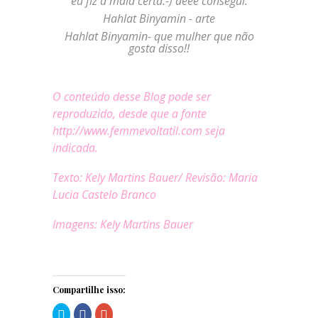
eu fiz a mala certa.-) aeee consegui.
Hahlat Binyamin - arte
Hahlat Binyamin- que mulher que não
gosta disso!!
O conteúdo desse Blog pode ser
reproduzido, desde que a fonte
http://www.femmevoltatil.com seja
indicada.
Texto: Kely Martins Bauer/ Revisão: Maria
Lucia Castelo Branco
Imagens: Kely Martins Bauer
Compartilhe isso:
Clique
Clique
Compartilhe