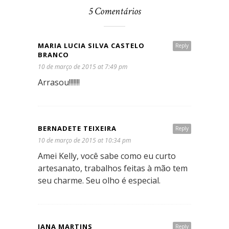
5 Comentários
MARIA LUCIA SILVA CASTELO
Reply
BRANCO
10 de março de 2015 at 7:49 pm
Arrasou!!!!!!!
BERNADETE TEIXEIRA
Reply
10 de março de 2015 at 10:34 pm
Amei Kelly, você sabe como eu curto
artesanato, trabalhos feitas à mão tem
seu charme. Seu olho é especial.
IANA MARTINS
Reply