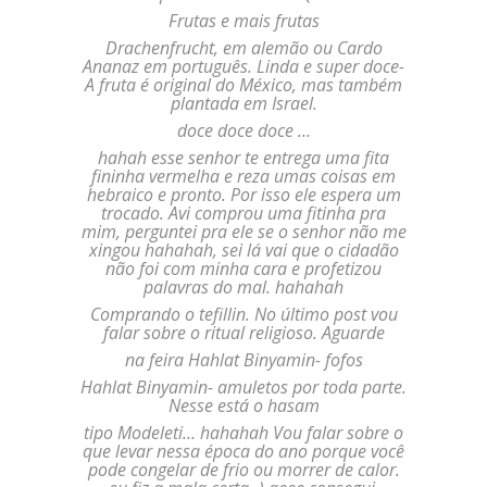
Frutas e mais frutas
Drachenfrucht, em alemão ou Cardo
Ananaz em português. Linda e super doce-
A fruta é original do México, mas também
plantada em Israel.
doce doce doce …
hahah esse senhor te entrega uma fita
fininha vermelha e reza umas coisas em
hebraico e pronto. Por isso ele espera um
trocado. Avi comprou uma fitinha pra
mim, perguntei pra ele se o senhor não me
xingou hahahah, sei lá vai que o cidadão
não foi com minha cara e profetizou
palavras do mal. hahahah
Comprando o tefillin. No último post vou
falar sobre o ritual religioso. Aguarde
na feira Hahlat Binyamin- fofos
Hahlat Binyamin- amuletos por toda parte.
Nesse está o hasam
tipo Modeleti… hahahah Vou falar sobre o
que levar nessa época do ano porque você
pode congelar de frio ou morrer de calor.