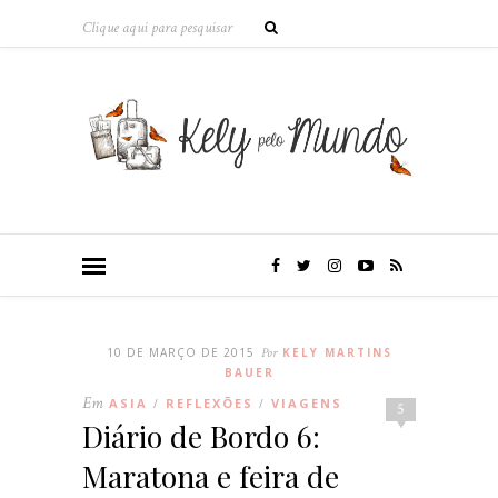
10 DE MARÇO DE 2015
Por
KELY MARTINS
BAUER
Em
ASIA
REFLEXÕES
VIAGENS
/
/
5
Diário de Bordo 6:
Maratona e feira de