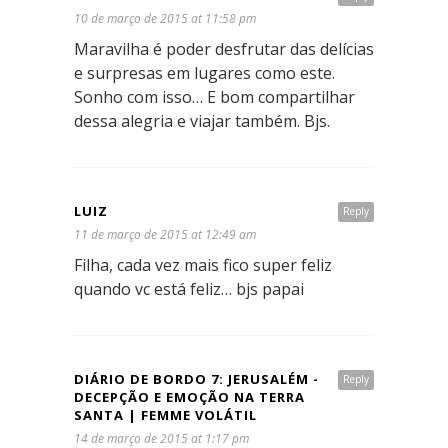
10 de março de 2015 at 11:58 pm
Maravilha é poder desfrutar das delícias
e surpresas em lugares como este.
Sonho com isso… E bom compartilhar
dessa alegria e viajar também. Bjs.
LUIZ
Reply
11 de março de 2015 at 12:49 am
Filha, cada vez mais fico super feliz
quando vc está feliz… bjs papai
DIÁRIO DE BORDO 7: JERUSALÉM -
Reply
DECEPÇÃO E EMOÇÃO NA TERRA
SANTA | FEMME VOLÁTIL
14 de março de 2015 at 1:17 pm