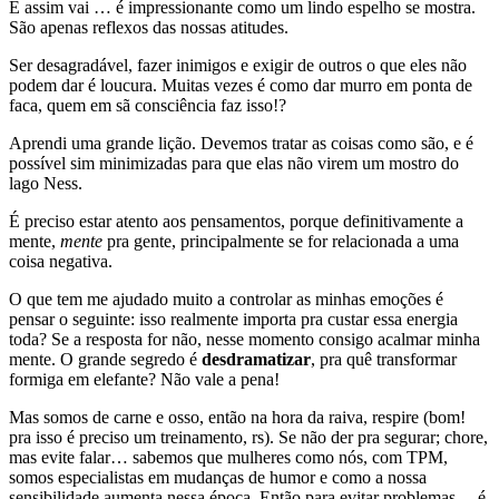
E assim vai … é impressionante como um lindo espelho se mostra.
São apenas reflexos das nossas atitudes.
Ser desagradável, fazer inimigos e exigir de outros o que eles não
podem dar é loucura. Muitas vezes é como dar murro em ponta de
faca, quem em sã consciência faz isso!?
Aprendi uma grande lição. Devemos tratar as coisas como são, e é
possível sim minimizadas para que elas não virem um mostro do
lago Ness.
É preciso estar atento aos pensamentos, porque definitivamente a
mente,
mente
pra gente, principalmente se for relacionada a uma
coisa negativa.
O que tem me ajudado muito a controlar as minhas emoções é
pensar o seguinte: isso realmente importa pra custar essa energia
toda? Se a resposta for não, nesse momento consigo acalmar minha
mente. O grande segredo é
desdramatizar
, pra quê transformar
formiga em elefante? Não vale a pena!
Mas somos de carne e osso, então na hora da raiva, respire (bom!
pra isso é preciso um treinamento, rs). Se não der pra segurar; chore,
mas evite falar… sabemos que mulheres como nós, com TPM,
somos especialistas em mudanças de humor e como a nossa
sensibilidade aumenta nessa época. Então para evitar problemas… é