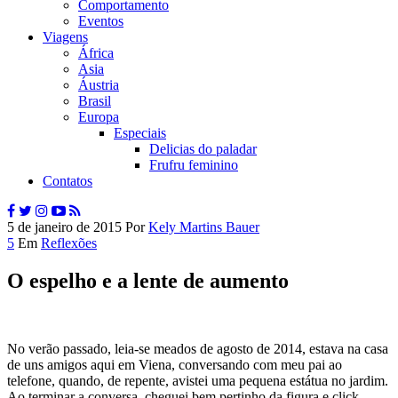
Comportamento
Eventos
Viagens
África
Asia
Áustria
Brasil
Europa
Especiais
Delicias do paladar
Frufru feminino
Contatos
5 de janeiro de 2015
Por
Kely Martins Bauer
5
Em
Reflexões
O espelho e a lente de aumento
No verão passado, leia-se meados de agosto de 2014, estava na casa
de uns amigos aqui em Viena, conversando com meu pai ao
telefone, quando, de repente, avistei uma pequena estátua no jardim.
Ao terminar a conversa, cheguei bem pertinho da figura e click,