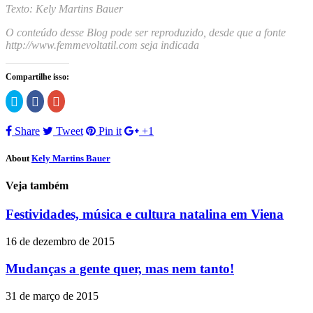
Texto: Kely Martins Bauer
O conteúdo desse Blog pode ser reproduzido, desde que a fonte
http://www.femmevoltatil.com seja indicada
Compartilhe isso:
Clique
Clique
Compartilhe
para
para
no
compartilhar
compartilhar
Google+
no
no
(abre
Share
Tweet
Pin it
+1
Twitter(abre
Facebook(abre
em
em
em
nova
nova
nova
janela)
janela)
janela)
About
Kely Martins Bauer
Veja também
Festividades, música e cultura natalina em Viena
16 de dezembro de 2015
Mudanças a gente quer, mas nem tanto!
31 de março de 2015