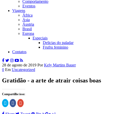
Comportamento
Eventos
Viagens
África
Asia
Áustria
Brasil
Europa
Especiais
Delicias do paladar
Frufru feminino
Contatos
28 de agosto de 2019
Por
Kely Martins Bauer
0
Em
Uncategorized
Gratidão - a arte de atrair coisas boas
Compartilhe isso:
Clique
Clique
Compartilhe
para
para
no
compartilhar
compartilhar
Google+
no
no
(abre
Share
Tweet
Pin it
+1