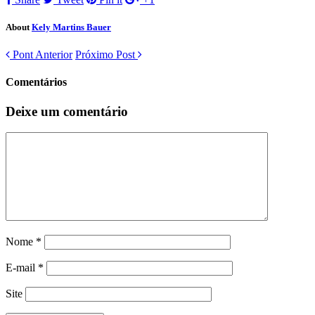
Twitter(abre
Facebook(abre
em
em
em
nova
nova
nova
janela)
janela)
janela)
About
Kely Martins Bauer
Pont Anterior
Próximo Post
Comentários
Deixe um comentário
Nome
*
E-mail
*
Site