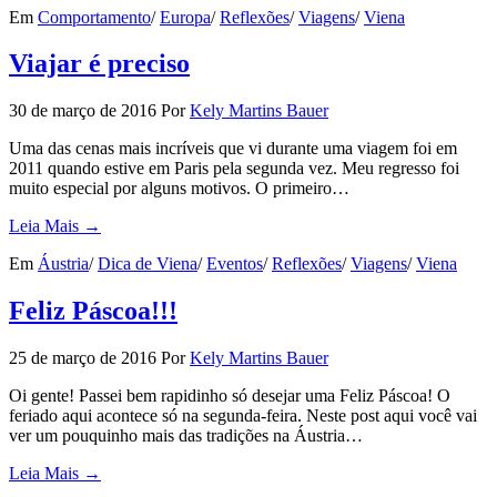
Em
Comportamento
/
Europa
/
Reflexões
/
Viagens
/
Viena
Viajar é preciso
30 de março de 2016
Por
Kely Martins Bauer
Uma das cenas mais incríveis que vi durante uma viagem foi em
2011 quando estive em Paris pela segunda vez. Meu regresso foi
muito especial por alguns motivos. O primeiro…
Leia Mais →
Em
Áustria
/
Dica de Viena
/
Eventos
/
Reflexões
/
Viagens
/
Viena
Feliz Páscoa!!!
25 de março de 2016
Por
Kely Martins Bauer
Oi gente! Passei bem rapidinho só desejar uma Feliz Páscoa! O
feriado aqui acontece só na segunda-feira. Neste post aqui você vai
ver um pouquinho mais das tradições na Áustria…
Leia Mais →