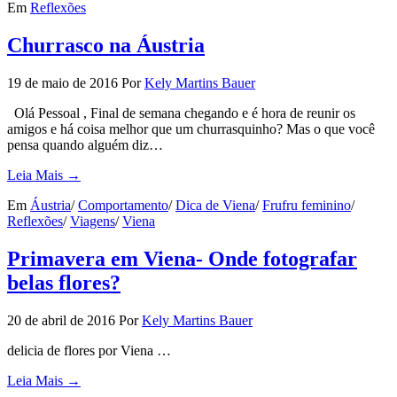
Em
Reflexões
Churrasco na Áustria
19 de maio de 2016
Por
Kely Martins Bauer
Olá Pessoal , Final de semana chegando e é hora de reunir os
amigos e há coisa melhor que um churrasquinho? Mas o que você
pensa quando alguém diz…
Leia Mais →
Em
Áustria
/
Comportamento
/
Dica de Viena
/
Frufru feminino
/
Reflexões
/
Viagens
/
Viena
Primavera em Viena- Onde fotografar
belas flores?
20 de abril de 2016
Por
Kely Martins Bauer
delicia de flores por Viena …
Leia Mais →