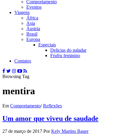
Comportamento
Eventos
Viagens
África
Asia
Áustria
Brasil
Europa
Especiais
Delicias do paladar
Frufru feminino
Contatos
Browsing Tag
mentira
Em
Comportamento
/
Reflexões
Um amor que viveu de saudade
27 de março de 2017
Por
Kely Martins Bauer