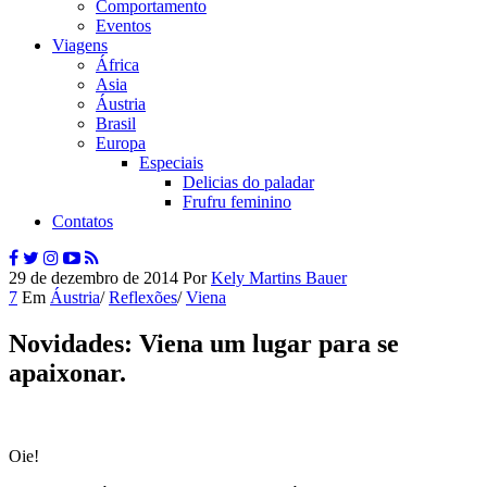
Comportamento
Eventos
Viagens
África
Asia
Áustria
Brasil
Europa
Especiais
Delicias do paladar
Frufru feminino
Contatos
29 de dezembro de 2014
Por
Kely Martins Bauer
7
Em
Áustria
/
Reflexões
/
Viena
Novidades: Viena um lugar para se
apaixonar.
Oie!