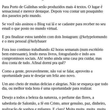
Para Porto de Galinhas serão produzidos mais 4 textos. O lugar é
sensacional e merece destaque. Depois vou contar um pouquinho
dos passeios pelo mundo.
Se você não assinou o Blog vai lá e se cadastre para receber no seu
email o que posto no mundo virtual.
E pra finalizar estou também com dois Instagram: @kelypelomundo
e o meu pessoal @kelybauer
Fora isso continuo trabalhando 42 horas semanais (num escritório
bem estressante), lendo meus livros, fotografando e indo aos
compromissos sociais. Ah! tenho ainda uma casa pra cuidar, mas
dou conta de tudo. Afinal dormi pra quê?
Como a gente, provavelmente, não vai se falar, aproveito a
oportunidade para te desejar um feliz ano novo.
Um ano cheio de muitas delicias e alegrias. Não se esqueça que todo
dia, ou melhor toda hora é uma oportunidade para realizar.
Desejo a todos a beleza da natureza, o perfume das flores, a
sabedoria de Salomão, a fé em Cristo, amor genuíno, paz, dinheiro,
realização de sonhos e milagres. E claro! Muita,muita, muita, muita