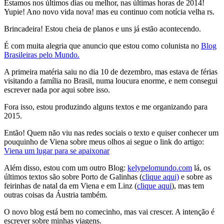
Estamos nos últimos dias ou melhor, nas últimas horas de 2014!
Yupie! Ano novo vida nova! mas eu continuo com notícia velha rs.
Brincadeira! Estou cheia de planos e uns já estão acontecendo.
É com muita alegria que anuncio que estou como colunista no
Blog
Brasileiras pelo Mundo.
A primeira matéria saiu no dia 10 de dezembro, mas estava de férias
visitando a família no Brasil, numa loucura enorme, e nem consegui
escrever nada por aqui sobre isso.
Fora isso, estou produzindo alguns textos e me organizando para
2015.
Então! Quem não viu nas redes sociais o texto e quiser conhecer um
pouquinho de Viena sobre meus olhos ai segue o link do artigo:
Viena um lugar para se apaixonar
Além disso, estou com um outro Blog:
kelypelomundo.com
lá, os
últimos textos são sobre Porto de Galinhas (
clique aqui)
e sobre as
feirinhas de natal da em Viena e em Linz (
clique aqui
), mas tem
outras coisas da Áustria também.
O novo blog está bem no comecinho, mas vai crescer. A intenção é
escrever sobre minhas viagens.