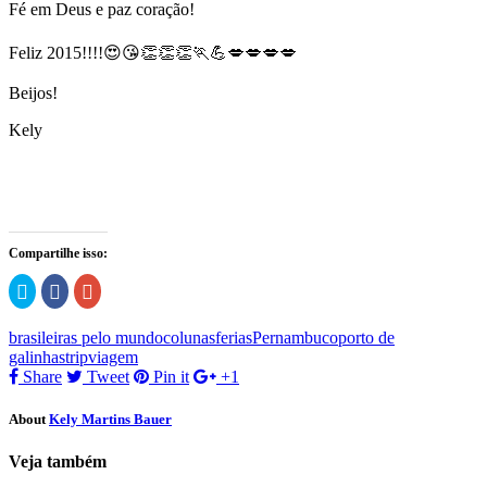
Fé em Deus e paz coração!
Feliz 2015!!!!😍😘👏👏👏🏃💪💋💋💋💋
Beijos!
Kely
Compartilhe isso:
Clique
Clique
Compartilhe
para
para
no
compartilhar
compartilhar
Google+
no
no
(abre
brasileiras pelo mundo
colunas
ferias
Pernambuco
porto de
Twitter(abre
Facebook(abre
em
em
em
nova
galinhas
trip
viagem
nova
nova
janela)
Share
Tweet
Pin it
+1
janela)
janela)
About
Kely Martins Bauer
Veja também