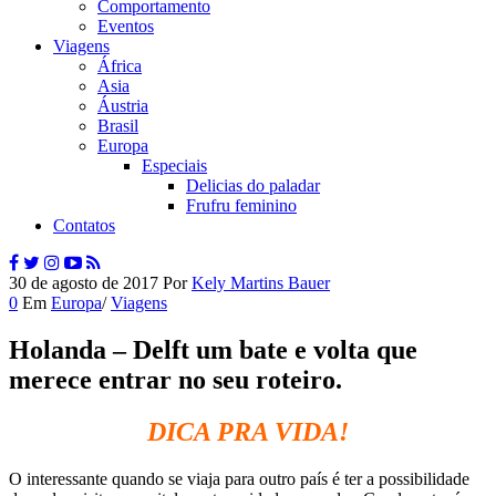
Comportamento
Eventos
Viagens
África
Asia
Áustria
Brasil
Europa
Especiais
Delicias do paladar
Frufru feminino
Contatos
30 de agosto de 2017
Por
Kely Martins Bauer
0
Em
Europa
/
Viagens
Holanda – Delft um bate e volta que
merece entrar no seu roteiro.
DICA PRA VIDA!
O interessante quando se viaja para outro país é ter a possibilidade