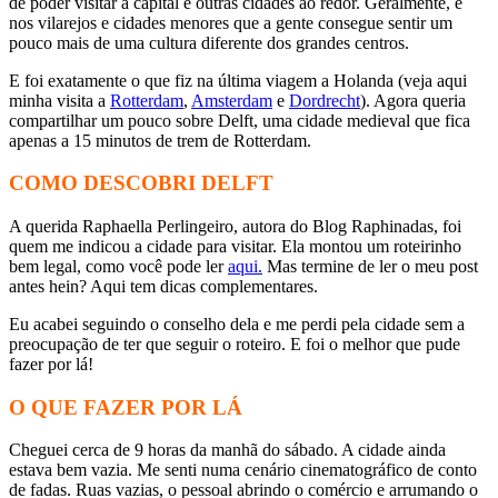
de poder visitar a capital e outras cidades ao redor. Geralmente, é
nos vilarejos e cidades menores que a gente consegue sentir um
pouco mais de uma cultura diferente dos grandes centros.
E foi exatamente o que fiz na última viagem a Holanda (veja aqui
minha visita a
Rotterdam
,
Amsterdam
e
Dordrecht
). Agora queria
compartilhar um pouco sobre Delft, uma cidade medieval que fica
apenas a 15 minutos de trem de Rotterdam.
COMO DESCOBRI DELFT
A querida Raphaella Perlingeiro, autora do Blog Raphinadas, foi
quem me indicou a cidade para visitar. Ela montou um roteirinho
bem legal, como você pode ler
aqui.
Mas termine de ler o meu post
antes hein? Aqui tem dicas complementares.
Eu acabei seguindo o conselho dela e me perdi pela cidade sem a
preocupação de ter que seguir o roteiro. E foi o melhor que pude
fazer por lá!
O QUE FAZER POR LÁ
Cheguei cerca de 9 horas da manhã do sábado. A cidade ainda
estava bem vazia. Me senti numa cenário cinematográfico de conto
de fadas. Ruas vazias, o pessoal abrindo o comércio e arrumando o