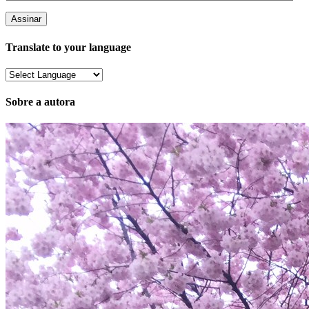
de
e-
mail
Translate to your language
Sobre a autora