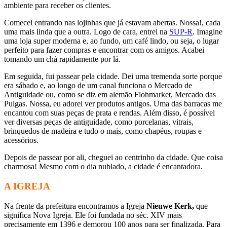
ambiente para receber os clientes.
Comecei entrando nas lojinhas que já estavam abertas. Nossa!, cada
uma mais linda que a outra. Logo de cara, entrei na
SUP-R
. Imagine
uma loja super moderna e, ao fundo, um café lindo, ou seja, o lugar
perfeito para fazer compras e encontrar com os amigos. Acabei
tomando um chá rapidamente por lá.
Em seguida, fui passear pela cidade. Dei uma tremenda sorte porque
era sábado e, ao longo de um canal funciona o Mercado de
Antiguidade ou, como se diz em alemão Flohmarket, Mercado das
Pulgas. Nossa, eu adorei ver produtos antigos. Uma das barracas me
encantou com suas peças de prata e rendas. Além disso, é possível
ver diversas peças de antiguidade, como porcelanas, vitrais,
brinquedos de madeira e tudo o mais, como chapéus, roupas e
acessórios.
Depois de passear por ali, cheguei ao centrinho da cidade. Que coisa
charmosa! Mesmo com o dia nublado, a cidade é encantadora.
A IGREJA
Na frente da prefeitura encontramos a Igreja
Nieuwe Kerk,
que
significa Nova Igreja. Ele foi fundada no séc. XIV mais
precisamente em 1396 e demorou 100 anos para ser finalizada. Para