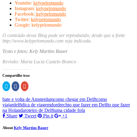
Youtube:
kelypelomundo
Instagram:
kelypelomundo
Facebook:
kelypelomundo
Twitter:
kelypelomundo
Google: kelypelomundo
O conteúdo desse Blog pode ser reproduzido, desde que a fonte
http://www.kelypelomundo.com seja indicada.
Texto e fotos: Kely Martins Bauer
Revisão: Maria Lucia Castelo Branco
Compartilhe isso:
Clique
Clique
Compartilhe
para
para
no
compartilhar
compartilhar
Google+
no
no
(abre
bate e volta de Amsterdam
como chegar em Delft
como
Twitter(abre
Facebook(abre
em
em
em
nova
viajar
delft
dica de viagem
dordrecht
o que fazer em Delft
o que fazer
nova
nova
janela)
na Holanda
roteiro de Delft
uma cidade fofa
janela)
janela)
Share
Tweet
Pin it
+1
About
Kely Martins Bauer