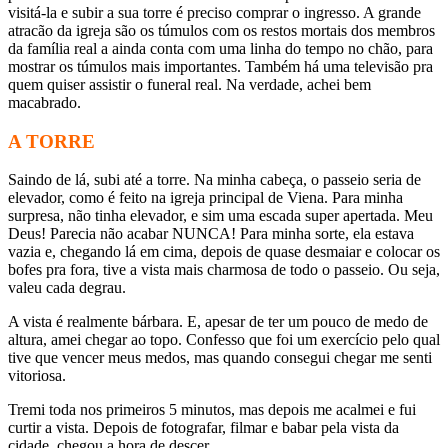
visitá-la e subir a sua torre é preciso comprar o ingresso. A grande
atracão da igreja são os túmulos com os restos mortais dos membros
da família real a ainda conta com uma linha do tempo no chão, para
mostrar os túmulos mais importantes. Também há uma televisão pra
quem quiser assistir o funeral real. Na verdade, achei bem
macabrado.
A TORRE
Saindo de lá, subi até a torre. Na minha cabeça, o passeio seria de
elevador, como é feito na igreja principal de Viena. Para minha
surpresa, não tinha elevador, e sim uma escada super apertada. Meu
Deus! Parecia não acabar NUNCA! Para minha sorte, ela estava
vazia e, chegando lá em cima, depois de quase desmaiar e colocar os
bofes pra fora, tive a vista mais charmosa de todo o passeio. Ou seja,
valeu cada degrau.
A vista é realmente bárbara. E, apesar de ter um pouco de medo de
altura, amei chegar ao topo. Confesso que foi um exercício pelo qual
tive que vencer meus medos, mas quando consegui chegar me senti
vitoriosa.
Tremi toda nos primeiros 5 minutos, mas depois me acalmei e fui
curtir a vista. Depois de fotografar, filmar e babar pela vista da
cidade, chegou a hora de descer.