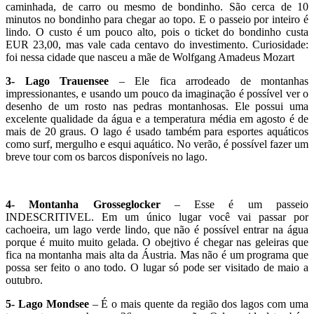
caminhada, de carro ou mesmo de bondinho. São cerca de 10
minutos no bondinho para chegar ao topo. E o passeio por inteiro é
lindo. O custo é um pouco alto, pois o ticket do bondinho custa
EUR 23,00, mas vale cada centavo do investimento. Curiosidade:
foi nessa cidade que nasceu a mãe de Wolfgang Amadeus Mozart
3- Lago Trauensee
– Ele fica arrodeado de montanhas
impressionantes, e usando um pouco da imaginação é possível ver o
desenho de um rosto nas pedras montanhosas. Ele possui uma
excelente qualidade da água e a temperatura média em agosto é de
mais de 20 graus. O lago é usado também para esportes aquáticos
como surf, mergulho e esqui aquático. No verão, é possível fazer um
breve tour com os barcos disponíveis no lago.
4- Montanha Grosseglocker
– Esse é um passeio
INDESCRITIVEL. Em um único lugar você vai passar por
cachoeira, um lago verde lindo, que não é possível entrar na água
porque é muito muito gelada. O obejtivo é chegar nas geleiras que
fica na montanha mais alta da Áustria. Mas não é um programa que
possa ser feito o ano todo. O lugar só pode ser visitado de maio a
outubro.
5- Lago Mondsee
– É o mais quente da região dos lagos com uma