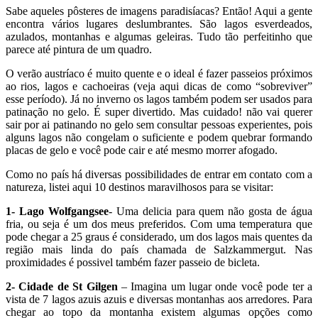
Sabe aqueles pôsteres de imagens paradisíacas? Então! Aqui a gente
encontra vários lugares deslumbrantes. São lagos esverdeados,
azulados, montanhas e algumas geleiras. Tudo tão perfeitinho que
parece até pintura de um quadro.
O verão austríaco é muito quente e o ideal é fazer passeios próximos
ao rios, lagos e cachoeiras (veja aqui dicas de como “sobreviver”
esse período). Já no inverno os lagos também podem ser usados para
patinação no gelo. É super divertido. Mas cuidado! não vai querer
sair por ai patinando no gelo sem consultar pessoas experientes, pois
alguns lagos não congelam o suficiente e podem quebrar formando
placas de gelo e você pode cair e até mesmo morrer afogado.
Como no país há diversas possibilidades de entrar em contato com a
natureza, listei aqui 10 destinos maravilhosos para se visitar:
1- Lago Wolfgangsee
- Uma delicia para quem não gosta de água
fria, ou seja é um dos meus preferidos. Com uma temperatura que
pode chegar a 25 graus é considerado, um dos lagos mais quentes da
região mais linda do país chamada de Salzkammergut. Nas
proximidades é possivel também fazer passeio de bicleta.
2- Cidade de St Gilgen
– Imagina um lugar onde você pode ter a
vista de 7 lagos azuis azuis e diversas montanhas aos arredores. Para
chegar ao topo da montanha existem algumas opções como