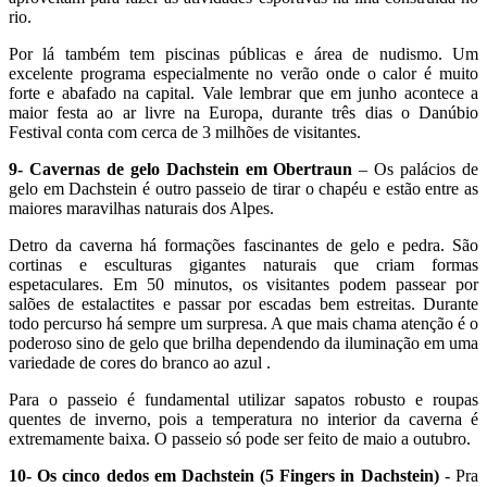
rio.
Por lá também tem piscinas públicas e área de nudismo. Um
excelente programa especialmente no verão onde o calor é muito
forte e abafado na capital. Vale lembrar que em junho acontece a
maior festa ao ar livre na Europa, durante três dias o Danúbio
Festival conta com cerca de 3 milhões de visitantes.
9- Cavernas de gelo Dachstein em Obertraun
– Os palácios de
gelo em Dachstein é outro passeio de tirar o chapéu e estão entre as
maiores maravilhas naturais dos Alpes.
Detro da caverna há formações fascinantes de gelo e pedra. São
cortinas e esculturas gigantes naturais que criam formas
espetaculares. Em 50 minutos, os visitantes podem passear por
salões de estalactites e passar por escadas bem estreitas. Durante
todo percurso há sempre um surpresa. A que mais chama atenção é o
poderoso sino de gelo que brilha dependendo da iluminação em uma
variedade de cores do branco ao azul .
Para o passeio é fundamental utilizar sapatos robusto e roupas
quentes de inverno, pois a temperatura no interior da caverna é
extremamente baixa. O passeio só pode ser feito de maio a outubro.
10- Os cinco dedos em Dachstein (5 Fingers in Dachstein)
- Pra