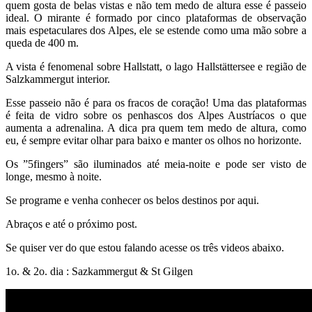
quem gosta de belas vistas e não tem medo de altura esse é passeio
ideal. O mirante é formado por cinco plataformas de observação
mais espetaculares dos Alpes, ele se estende como uma mão sobre a
queda de 400 m.
A vista é fenomenal sobre Hallstatt, o lago Hallstättersee e região de
Salzkammergut interior.
Esse passeio não é para os fracos de coração! Uma das plataformas
é feita de vidro sobre os penhascos dos Alpes Austríacos o que
aumenta a adrenalina. A dica pra quem tem medo de altura, como
eu, é sempre evitar olhar para baixo e manter os olhos no horizonte.
Os ”5fingers” são iluminados até meia-noite e pode ser visto de
longe, mesmo à noite.
Se programe e venha conhecer os belos destinos por aqui.
Abraços e até o próximo post.
Se quiser ver do que estou falando acesse os três videos abaixo.
1o. & 2o. dia : Sazkammergut & St Gilgen