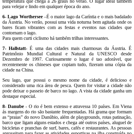
temperatura que chega a 26 graus no verão. O lugar ideal também
para velejar e lindo em qualquer época do ano.
6- Lago Worthersee
–É o maior lago da Caríntia e o mais badalado
da Áustria. No verão, possui uma vida noturna bem agitada onde os
bares ficam vibrantes com as festas e eventos nas cidades que
contornam o lago.
Para quem curti ciclismo há também trilhas interessantes.
7- Hallstatt-
É uma das cidades mais charmosas da Áustria. É
Patrimônio Mundial Cultural e Natural da UNESCO desde
Dezembro de 1997. Curiosamente o lugar é tao adorável, que
recentemente os chineses que copiam tudo, fizeram uma cópia da
cidade na China.
Seu lago, que possui o mesmo nome da cidade, é delicioso e
considerado uma rica área de pesca. Quem for visitar a cidade não
pode deixar o passeio de barco no lago. A vista da cidade ganha um
destaque especial.
8- Danube
- O rio é bem extenso e atravessa 10 países. Em Viena
ás margens do rio são bastante frequentadas. Há grama que formam
as “praias” do novo Danúbio, além de playgrounds, rotas patinação,
barco que ligam alguns estados e chega até outros países, aluguel de
bicicletas e pranchas de surf, bares, cafés e restaurantes. As pessoas
aproveitam para fazer as atividades esportivas na ilha construída no