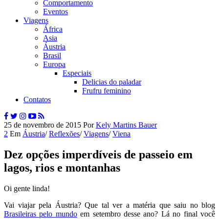
Comportamento
Eventos
Viagens
África
Asia
Áustria
Brasil
Europa
Especiais
Delicias do paladar
Frufru feminino
Contatos
25 de novembro de 2015
Por
Kely Martins Bauer
2
Em
Áustria
/
Reflexões
/
Viagens
/
Viena
Dez opções imperdíveis de passeio em
lagos, rios e montanhas
Oi gente linda!
Vai viajar pela Áustria? Que tal ver a matéria que saiu no blog
Brasileiras pelo mundo
em setembro desse ano? Lá no final você