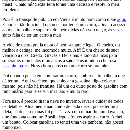
mais!? Chato né? Sexta-feira tomei uma decisão e resolvi o meu
problema.
Pois é, o transporte público em Viena é muito bom como disse
aqui.
E por ser tão funcional optamos por ter só um carro, afinal o acesso
ao meu trabalho é super ok de metro. Mas não vou negar, ás vezes
sinto falta de ter um carro a mais.
A vida de metro pra lá e pra cá nem sempre é legal. O cheiro, ou
melhor a catinga, me incomoda muito. Aff! É um cheiro de suor
vencido a dias. Credo! Gracas a Deus não é todo dia, mas para
superar os momentos dramáticos a saída é usar minha cheirosa
paschimina.
rs. Nessa hora penso em um carro só pra mim.
Dai quando penso em comprar um carro, lembro da trabalheira que
dá ter um. Aqui você tem que colocar a gasolina, digo colocar
mesmo, pois não há frentista. Há um ou outro posto de gasolina com
funcionário para te servir, mas isso é muito raro.
Fora isso, é preciso tirar a neve no inverno, lavar e cuidar de todos
os detalhes. Atualmente não cuido de nada disso, pra se ter uma
idéia, há duas semanas fui pela 1. vez com o marido num lava jato,
que funciona como no Brasil, depois fomos aspirar o carro. Achei
um barato. Colocar gasolina só tentei uma vez também, não gostei
muito não.