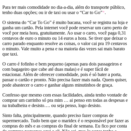
Para ter mais comodidade no dia-a-dia, além do transporte público,
tenho duas opções; ou ir de taxi ou usar o “Car to Go”
*
.
O sistema do “Car To Go” é muito bacana, você se registra na loja e
ganha um cartão. Pela internet você pode reservar um carro perto de
você por meia hora, gratuitamente. Ao usar o carro, você paga 0,31
centavos de euro o minuto ou 14 euros a hora. Se tiver que deixar o
carro parado enquanto resolve as coisas, o valor cai pra 19 centavos
o minuto. Vale muito a pena e na maioria das vezes sai mais barato
que taxi.
O carro é fofinho e bem pequeno (apenas para dois passageiros e
com bagageiro que cabe até duas malas) e é super fácil de
estacionar. Além de oferecer comodidade, pois é só bater a porta,
passar o cartão e pronto. Não precisa fazer mais nada. Quem quiser,
pode abastecer o carro e ganhar alguns minutinhos de graça.
Confesso que mesmo com essas facilidades, ainda tenho vontade de
comprar um carrinho só pra mim … ai penso em todas as despesas e
na trabalheira e desisto…. ou seja penso, logo desisto.
Sinto falta, principalmente, quando preciso fazer compras de
supermercado. Tudo bem que o maridex é o responsável por fazer as
compras do mês e as compras do final de semana. Eu fico por conta