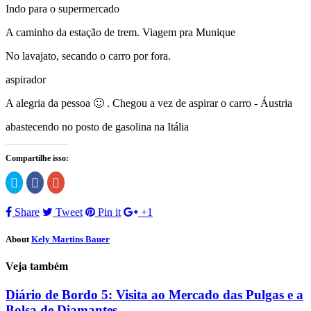
Indo para o supermercado
A caminho da estação de trem. Viagem pra Munique
No lavajato, secando o carro por fora.
aspirador
A alegria da pessoa 🙂 . Chegou a vez de aspirar o carro - Áustria
abastecendo no posto de gasolina na Itália
Compartilhe isso:
Clique
Clique
Compartilhe
para
para
no
compartilhar
compartilhar
Google+
no
no
(abre
Share
Tweet
Pin it
+1
Twitter(abre
Facebook(abre
em
em
em
nova
nova
nova
janela)
janela)
janela)
About
Kely Martins Bauer
Veja também
Diário de Bordo 5: Visita ao Mercado das Pulgas e a
Bolsa de Diamantes