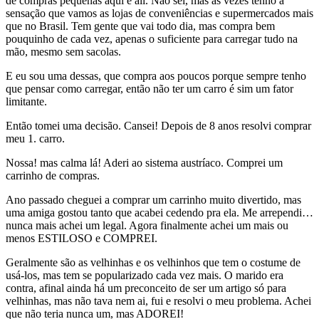
de compras pequenas aqui e ali. Não sei, mas às vezes tenho a
sensação que vamos as lojas de conveniências e supermercados mais
que no Brasil. Tem gente que vai todo dia, mas compra bem
pouquinho de cada vez, apenas o suficiente para carregar tudo na
mão, mesmo sem sacolas.
E eu sou uma dessas, que compra aos poucos porque sempre tenho
que pensar como carregar, então não ter um carro é sim um fator
limitante.
Então tomei uma decisão. Cansei! Depois de 8 anos resolvi comprar
meu 1. carro.
Nossa! mas calma lá! Aderi ao sistema austríaco. Comprei um
carrinho de compras.
Ano passado cheguei a comprar um carrinho muito divertido, mas
uma amiga gostou tanto que acabei cedendo pra ela. Me arrependi…
nunca mais achei um legal. Agora finalmente achei um mais ou
menos ESTILOSO e COMPREI.
Geralmente são as velhinhas e os velhinhos que tem o costume de
usá-los, mas tem se popularizado cada vez mais. O marido era
contra, afinal ainda há um preconceito de ser um artigo só para
velhinhas, mas não tava nem ai, fui e resolvi o meu problema. Achei
que não teria nunca um, mas ADOREI!