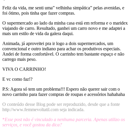
Feliz da vida, me senti uma” velhinha simpática” pelas avenidas, e
foi ótimo, pois tinha que fazer compras.
O supermercado ao lado da minha casa está em reforma e o maridex
viajando de carro. Resultado, ganhei um carro novo e me adaptei a
mais um estilo de vida da galera daqui.
Animada, já aproveitei pra ir logo a dois supermercados, um
convencional e outro indiano para achar os produtivos especiais.
Andei de forma confortável. O carrinho tem bastante espaço e não
carrego mais peso.
VIVA O CARRINHO!
E vc como faz!?
P.S: Agora só tem um problema!!! Espero não querer sair com o
novo carrinho para fazer compras de roupas e acessórios hahahaha
O conteúdo desse Blog pode ser reproduzido, desde que a fonte
http://www.femmevoltatil.com seja indicada.
*
Esse post não é vinculado a nenhuma parceria. Apenas
utilizo os
serviços, e você gostou da dica?