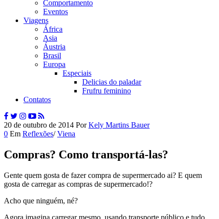
Comportamento
Eventos
Viagens
África
Asia
Áustria
Brasil
Europa
Especiais
Delicias do paladar
Frufru feminino
Contatos
20 de outubro de 2014
Por
Kely Martins Bauer
0
Em
Reflexões
/
Viena
Compras? Como transportá-las?
Gente quem gosta de fazer compra de supermercado ai? E quem
gosta de carregar as compras de supermercado!?
Acho que ninguém, né?
Agora imagina carregar mesmo, usando transporte público e tudo