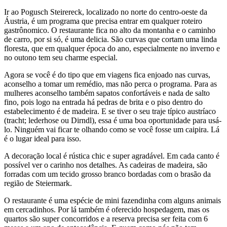
Ir ao Pogusch Steirereck, localizado no norte do centro-oeste da
Áustria, é um programa que precisa entrar em qualquer roteiro
gastrônomico. O restaurante fica no alto da montanha e o caminho
de carro, por si só, é uma delicia. São curvas que cortam uma linda
floresta, que em qualquer época do ano, especialmente no inverno e
no outono tem seu charme especial.
Agora se você é do tipo que em viagens fica enjoado nas curvas,
aconselho a tomar um remédio, mas não perca o programa. Para as
mulheres aconselho também sapatos confortáveis e nada de salto
fino, pois logo na entrada há pedras de brita e o piso dentro do
estabelecimento é de madeira. E se tiver o seu traje típico austríaco
(tracht; lederhose ou Dirndl), essa é uma boa oportunidade para usá-
lo. Ninguém vai ficar te olhando como se você fosse um caipira. Lá
é o lugar ideal para isso.
A decoração local é rústica chic e super agradável. Em cada canto é
possível ver o carinho nos detalhes. As cadeiras de madeira, são
forradas com um tecido grosso branco bordadas com o brasão da
região de Steiermark.
O restaurante é uma espécie de mini fazendinha com alguns animais
em cercadinhos. Por lá também é oferecido hospedagem, mas os
quartos são super concorridos e a reserva precisa ser feita com 6