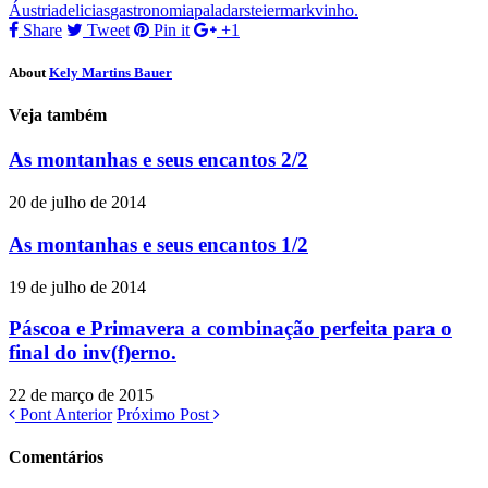
Áustria
delicias
gastronomia
paladar
steiermark
vinho.
Twitter(abre
Facebook(abre
em
em
em
nova
Share
Tweet
Pin it
+1
nova
nova
janela)
janela)
janela)
About
Kely Martins Bauer
Veja também
As montanhas e seus encantos 2/2
20 de julho de 2014
As montanhas e seus encantos 1/2
19 de julho de 2014
Páscoa e Primavera a combinação perfeita para o
final do inv(f)erno.
22 de março de 2015
Pont Anterior
Próximo Post
Comentários