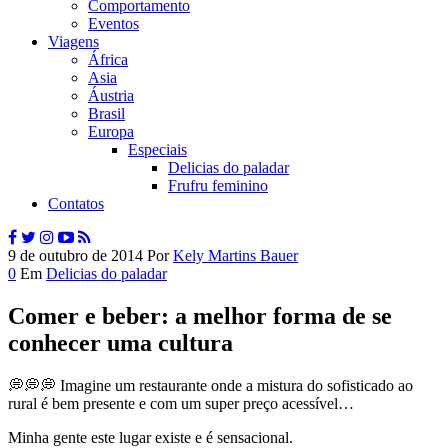
Comportamento
Eventos
Viagens
África
Asia
Áustria
Brasil
Europa
Especiais
Delicias do paladar
Frufru feminino
Contatos
9 de outubro de 2014
Por
Kely Martins Bauer
0
Em
Delicias do paladar
Comer e beber: a melhor forma de se
conhecer uma cultura
💭💭💭 Imagine um restaurante onde a mistura do sofisticado ao
rural é bem presente e com um super preço acessível…
Minha gente este lugar existe e é sensacional.