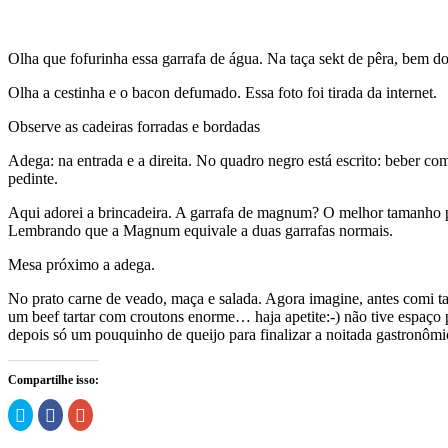
Olha que fofurinha essa garrafa de água. Na taça sekt de pêra, bem d
Olha a cestinha e o bacon defumado. Essa foto foi tirada da internet.
Observe as cadeiras forradas e bordadas
Adega: na entrada e a direita. No quadro negro está escrito: beber 
pedinte.
Aqui adorei a brincadeira. A garrafa de magnum? O melhor tamanho p
Lembrando que a Magnum equivale a duas garrafas normais.
Mesa próximo a adega.
No prato carne de veado, maça e salada. Agora imagine, antes comi
um beef tartar com croutons enorme… haja apetite:-) não tive espaço 
depois só um pouquinho de queijo para finalizar a noitada gastronômi
Compartilhe isso:
Clique
Clique
Compartilhe
para
para
no
compartilhar
compartilhar
Google+
no
no
(abre