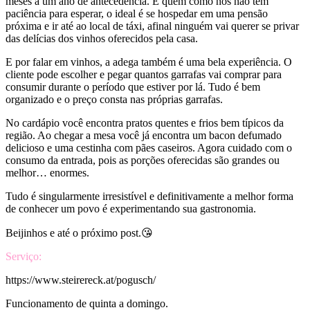
meses a um ano de antecedência. E quem como nós não tem
paciência para esperar, o ideal é se hospedar em uma pensão
próxima e ir até ao local de táxi, afinal ninguém vai querer se privar
das delícias dos vinhos oferecidos pela casa.
E por falar em vinhos, a adega também é uma bela experiência. O
cliente pode escolher e pegar quantos garrafas vai comprar para
consumir durante o período que estiver por lá. Tudo é bem
organizado e o preço consta nas próprias garrafas.
No cardápio você encontra pratos quentes e frios bem típicos da
região. Ao chegar a mesa você já encontra um bacon defumado
delicioso e uma cestinha com pães caseiros. Agora cuidado com o
consumo da entrada, pois as porções oferecidas são grandes ou
melhor… enormes.
Tudo é singularmente irresistível e definitivamente a melhor forma
de conhecer um povo é experimentando sua gastronomia.
Beijinhos e até o próximo post.😘
Serviço:
https://www.steirereck.at/pogusch/
Funcionamento de quinta a domingo.