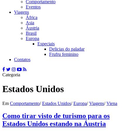
Comportamento
Eventos
Viagens
África
Asia
Áustria
Brasil
Europa
Especiais
Delicias do paladar
Frufru feminino
Contatos
Categoria
Estados Unidos
Em
Comportamento
/
Estados Unidos
/
Europa
/
Viagens
/
Viena
Como tirar visto de turismo para os
Estados Unidos estando na Áustria