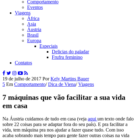
Comportamento
Eventos
Viagens
África
Asia
Áustria
Brasil
Europa
Especiais
Delicias do paladar
Frufru feminino
Contatos
19 de julho de 2017
Por
Kely Martins Bauer
5
Em
Comportamento
/
Dica de Viena
/
Viagens
7 máquinas que vão facilitar a sua vida
em casa
Na Áustria cuidamos de tudo em casa (veja
aqui
um texto onde falo
sobre 22 coisas para se adaptar fora do seu país). E pra facilitar a
vida, tem máquina pra nos ajudar a fazer quase tudo. Com isso
acaba sobrando mais tempo para gente fazer outras coisas na vida