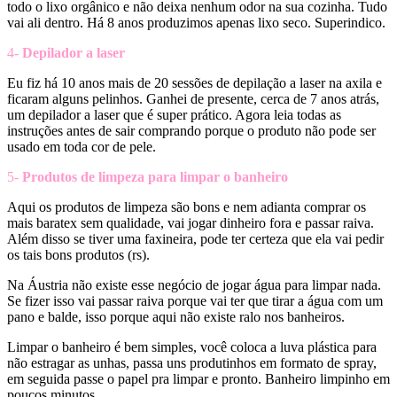
todo o lixo orgânico e não deixa nenhum odor na sua cozinha. Tudo
vai ali dentro. Há 8 anos produzimos apenas lixo seco. Superindico.
4-
Depilador a laser
Eu fiz há 10 anos mais de 20 sessões de depilação a laser na axila e
ficaram alguns pelinhos. Ganhei de presente, cerca de 7 anos atrás,
um depilador a laser que é super prático. Agora leia todas as
instruções antes de sair comprando porque o produto não pode ser
usado em toda cor de pele.
5-
Produtos de limpeza para limpar o banheiro
Aqui os produtos de limpeza são bons e nem adianta comprar os
mais baratex sem qualidade, vai jogar dinheiro fora e passar raiva.
Além disso se tiver uma faxineira, pode ter certeza que ela vai pedir
os tais bons produtos (rs).
Na Áustria não existe esse negócio de jogar água para limpar nada.
Se fizer isso vai passar raiva porque vai ter que tirar a água com um
pano e balde, isso porque aqui não existe ralo nos banheiros.
Limpar o banheiro é bem simples, você coloca a luva plástica para
não estragar as unhas, passa uns produtinhos em formato de spray,
em seguida passe o papel pra limpar e pronto. Banheiro limpinho em
poucos minutos.