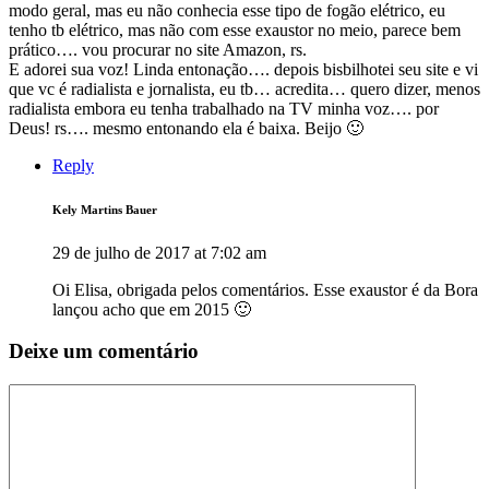
modo geral, mas eu não conhecia esse tipo de fogão elétrico, eu
tenho tb elétrico, mas não com esse exaustor no meio, parece bem
prático…. vou procurar no site Amazon, rs.
E adorei sua voz! Linda entonação…. depois bisbilhotei seu site e vi
que vc é radialista e jornalista, eu tb… acredita… quero dizer, menos
radialista embora eu tenha trabalhado na TV minha voz…. por
Deus! rs…. mesmo entonando ela é baixa. Beijo 🙂
Reply
Kely Martins Bauer
29 de julho de 2017 at 7:02 am
Oi Elisa, obrigada pelos comentários. Esse exaustor é da Bora
lançou acho que em 2015 🙂
Deixe um comentário