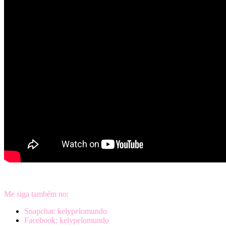
Me siga também no:
Snapchat: kelypelomundo
Facebook: kelypelomundo