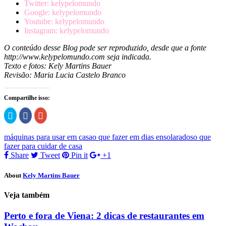
Twitter: kelypelomundo
Google: kelypelomundo
Youtube: kelypelomundo
Instagram: kelypelomundo
O conteúdo desse Blog pode ser reproduzido, desde que a fonte
http://www.kelypelomundo.com seja indicada.
Texto e fotos: Kely Martins Bauer
Revisão: Maria Lucia Castelo Branco
Compartilhe isso:
Clique
Clique
Compartilhe
para
para
no
compartilhar
compartilhar
Google+
no
no
(abre
máquinas para usar em casa
o que fazer em dias ensolarados
o que
Twitter(abre
Facebook(abre
em
em
em
nova
fazer para cuidar de casa
nova
nova
janela)
Share
Tweet
Pin it
+1
janela)
janela)
About
Kely Martins Bauer
Veja também
Perto e fora de Viena: 2 dicas de restaurantes em