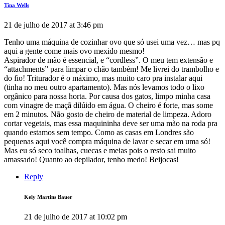
Tina Wells
21 de julho de 2017 at 3:46 pm
Tenho uma máquina de cozinhar ovo que só usei uma vez… mas pq
aqui a gente come mais ovo mexido mesmo!
Aspirador de mão é essencial, e “cordless”. O meu tem extensão e
“attachments” para limpar o chão também! Me livrei do trambolho e
do fio! Triturador é o máximo, mas muito caro pra instalar aqui
(tinha no meu outro apartamento). Mas nós levamos todo o lixo
orgânico para nossa horta. Por causa dos gatos, limpo minha casa
com vinagre de maçã dilúido em água. O cheiro é forte, mas some
em 2 minutos. Não gosto de cheiro de material de limpeza. Adoro
cortar vegetais, mas essa maquininha deve ser uma mão na roda pra
quando estamos sem tempo. Como as casas em Londres são
pequenas aqui você compra máquina de lavar e secar em uma só!
Mas eu só seco toalhas, cuecas e meias pois o resto sai muito
amassado! Quanto ao depilador, tenho medo! Beijocas!
Reply
Kely Martins Bauer
21 de julho de 2017 at 10:02 pm