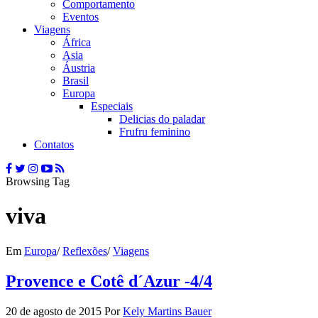
Comportamento
Eventos
Viagens
África
Asia
Áustria
Brasil
Europa
Especiais
Delicias do paladar
Frufru feminino
Contatos
Browsing Tag
viva
Em
Europa
/
Reflexões
/
Viagens
Provence e Cotê d´Azur -4/4
20 de agosto de 2015
Por
Kely Martins Bauer