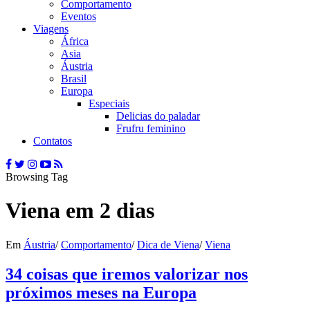
Comportamento
Eventos
Viagens
África
Asia
Áustria
Brasil
Europa
Especiais
Delicias do paladar
Frufru feminino
Contatos
Browsing Tag
Viena em 2 dias
Em
Áustria
/
Comportamento
/
Dica de Viena
/
Viena
34 coisas que iremos valorizar nos
próximos meses na Europa