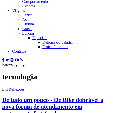
Comportamento
Eventos
Viagens
África
Asia
Áustria
Brasil
Europa
Especiais
Delicias do paladar
Frufru feminino
Contatos
Browsing Tag
tecnologia
Em
Reflexões
De tudo um pouco - De Bike dobrável a
nova forma de atendimento em