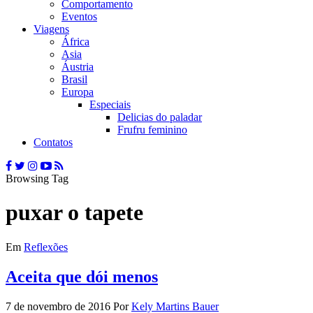
Comportamento
Eventos
Viagens
África
Asia
Áustria
Brasil
Europa
Especiais
Delicias do paladar
Frufru feminino
Contatos
Browsing Tag
puxar o tapete
Em
Reflexões
Aceita que dói menos
7 de novembro de 2016
Por
Kely Martins Bauer