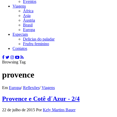
Eventos
Viagens
África
Asia
Áustria
Brasil
Europa
Especiais
Delicias do paladar
Frufru feminino
Contatos
Browsing Tag
provence
Em
Europa
/
Reflexões
/
Viagens
Provence e Cotê d´Azur - 2/4
22 de julho de 2015
Por
Kely Martins Bauer