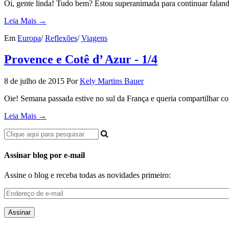
Oi, gente linda! Tudo bem? Estou superanimada para continuar fala
Leia Mais →
Em
Europa
/
Reflexões
/
Viagens
Provence e Cotê d’ Azur - 1/4
8 de julho de 2015
Por
Kely Martins Bauer
Oie! Semana passada estive no sul da França e queria compartilhar
Leia Mais →
Assinar blog por e-mail
Assine o blog e receba todas as novidades primeiro:
Endereço
de
e-
mail