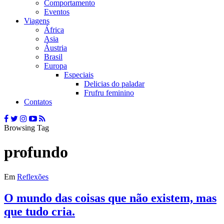
Comportamento
Eventos
Viagens
África
Asia
Áustria
Brasil
Europa
Especiais
Delicias do paladar
Frufru feminino
Contatos
Browsing Tag
profundo
Em
Reflexões
O mundo das coisas que não existem, mas
que tudo cria.