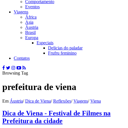
Comportamento
Eventos
Viagens
África
Asia
Áustria
Brasil
Europa
Especiais
Delicias do paladar
Frufru feminino
Contatos
Browsing Tag
prefeitura de viena
Em
Áustria
/
Dica de Viena
/
Reflexões
/
Viagens
/
Viena
Dica de Viena - Festival de Filmes na
Prefeitura da cidade