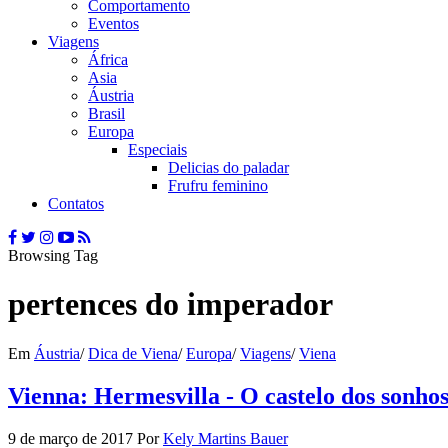
Comportamento
Eventos
Viagens
África
Asia
Áustria
Brasil
Europa
Especiais
Delicias do paladar
Frufru feminino
Contatos
Browsing Tag
pertences do imperador
Em
Áustria
/
Dica de Viena
/
Europa
/
Viagens
/
Viena
Vienna: Hermesvilla - O castelo dos sonhos
9 de março de 2017
Por
Kely Martins Bauer