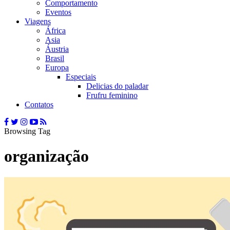
Comportamento
Eventos
Viagens
África
Asia
Áustria
Brasil
Europa
Especiais
Delicias do paladar
Frufru feminino
Contatos
Browsing Tag
organização