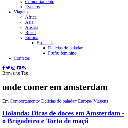
Comportamento
Eventos
Viagens
África
Asia
Áustria
Brasil
Europa
Especiais
Delicias do paladar
Frufru feminino
Contatos
Browsing Tag
onde comer em amsterdam
Em
Comportamento
/
Delicias do paladar
/
Europa
/
Viagens
Holanda: Dicas de doces em Amsterdam -
o Brigadeiro e Torta de maçã