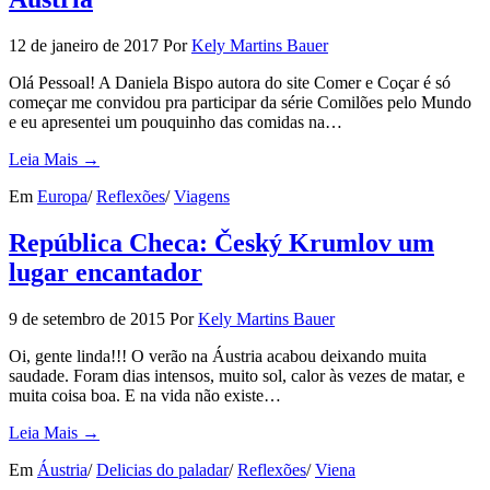
12 de janeiro de 2017
Por
Kely Martins Bauer
Olá Pessoal! A Daniela Bispo autora do site Comer e Coçar é só
começar me convidou pra participar da série Comilões pelo Mundo
e eu apresentei um pouquinho das comidas na…
Leia Mais →
Em
Europa
/
Reflexões
/
Viagens
República Checa: Český Krumlov um
lugar encantador
9 de setembro de 2015
Por
Kely Martins Bauer
Oi, gente linda!!! O verão na Áustria acabou deixando muita
saudade. Foram dias intensos, muito sol, calor às vezes de matar, e
muita coisa boa. E na vida não existe…
Leia Mais →
Em
Áustria
/
Delicias do paladar
/
Reflexões
/
Viena