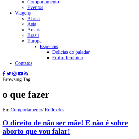
Comportamento
Eventos
Viagens
África
Asia
Áustria
Brasil
Europa
Especiais
Delicias do paladar
Frufru feminino
Contatos
Browsing Tag
o que fazer
Em
Comportamento
/
Reflexões
O direito de não ser mãe! E não é sobre
aborto que vou falar!