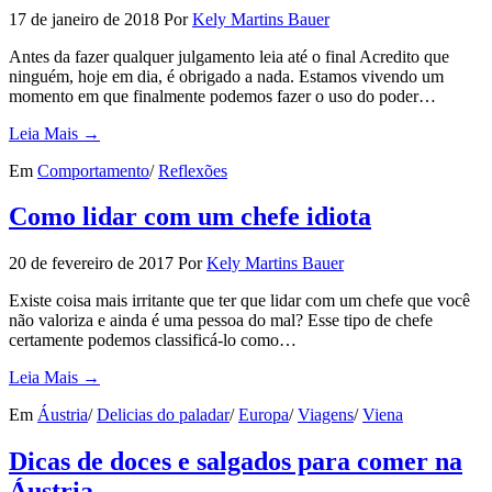
17 de janeiro de 2018
Por
Kely Martins Bauer
Antes da fazer qualquer julgamento leia até o final Acredito que
ninguém, hoje em dia, é obrigado a nada. Estamos vivendo um
momento em que finalmente podemos fazer o uso do poder…
Leia Mais →
Em
Comportamento
/
Reflexões
Como lidar com um chefe idiota
20 de fevereiro de 2017
Por
Kely Martins Bauer
Existe coisa mais irritante que ter que lidar com um chefe que você
não valoriza e ainda é uma pessoa do mal? Esse tipo de chefe
certamente podemos classificá-lo como…
Leia Mais →
Em
Áustria
/
Delicias do paladar
/
Europa
/
Viagens
/
Viena
Dicas de doces e salgados para comer na
Áustria