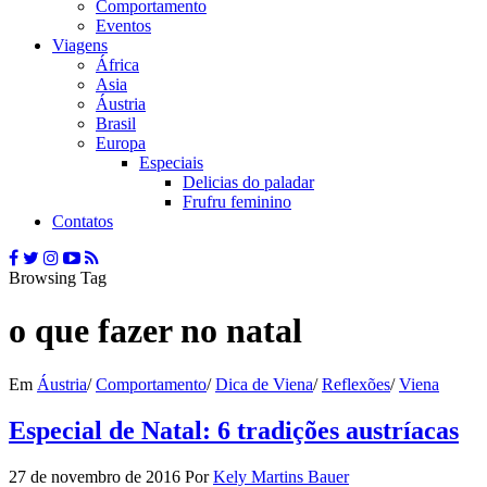
Comportamento
Eventos
Viagens
África
Asia
Áustria
Brasil
Europa
Especiais
Delicias do paladar
Frufru feminino
Contatos
Browsing Tag
o que fazer no natal
Em
Áustria
/
Comportamento
/
Dica de Viena
/
Reflexões
/
Viena
Especial de Natal: 6 tradições austríacas
27 de novembro de 2016
Por
Kely Martins Bauer