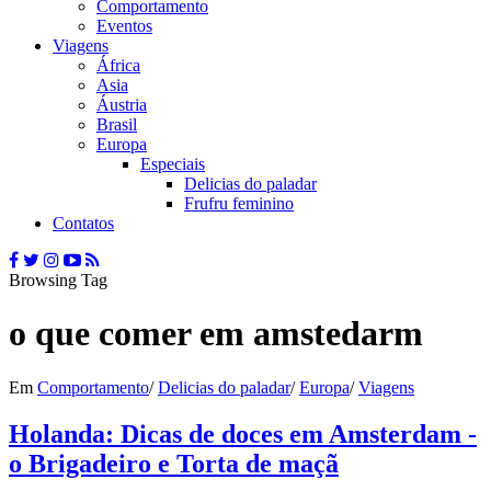
Comportamento
Eventos
Viagens
África
Asia
Áustria
Brasil
Europa
Especiais
Delicias do paladar
Frufru feminino
Contatos
Browsing Tag
o que comer em amstedarm
Em
Comportamento
/
Delicias do paladar
/
Europa
/
Viagens
Holanda: Dicas de doces em Amsterdam -
o Brigadeiro e Torta de maçã