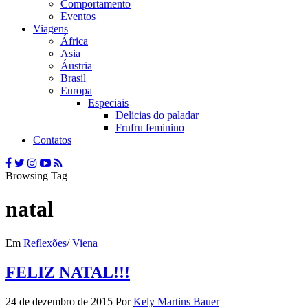
Comportamento
Eventos
Viagens
África
Asia
Áustria
Brasil
Europa
Especiais
Delicias do paladar
Frufru feminino
Contatos
Browsing Tag
natal
Em
Reflexões
/
Viena
FELIZ NATAL!!!
24 de dezembro de 2015
Por
Kely Martins Bauer