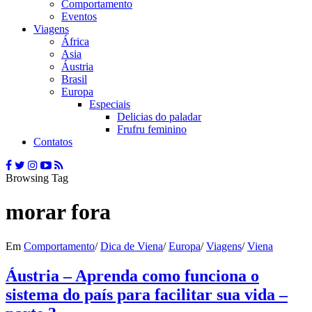
Comportamento
Eventos
Viagens
África
Asia
Áustria
Brasil
Europa
Especiais
Delicias do paladar
Frufru feminino
Contatos
Browsing Tag
morar fora
Em
Comportamento
/
Dica de Viena
/
Europa
/
Viagens
/
Viena
Áustria – Aprenda como funciona o
sistema do país para facilitar sua vida –