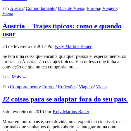
Em
Áustria
/
Comportamento
/
Dica de Viena
/
Europa
/
Viagens
/
Viena
Áustria – Trajes típicos: como e quando
usar
23 de fevereiro de 2017
Por
Kely Martins Bauer
Se tem uma coisa que encanta qualquer pessoa e, especialmente, os
turistas na Áustria, são os trajes típicos. Eu confesso que tinha a
convicção de que nunca compraria, ou…
Leia Mais →
Em
Comportamento
/
Europa
/
Reflexões
/
Viagens
/
Viena
22 coisas para se adaptar fora do seu país.
3 de fevereiro de 2016
Por
Kely Martins Bauer
Morar em outro país é, sem dúvida, uma experiência incrível, mas
por mais que venhamos de peito aberto, se integrar numa outra