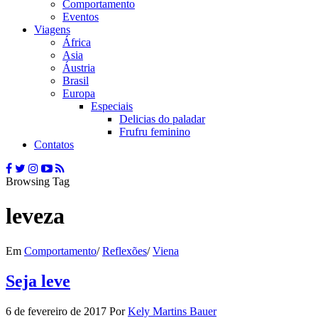
Comportamento
Eventos
Viagens
África
Asia
Áustria
Brasil
Europa
Especiais
Delicias do paladar
Frufru feminino
Contatos
Browsing Tag
leveza
Em
Comportamento
/
Reflexões
/
Viena
Seja leve
6 de fevereiro de 2017
Por
Kely Martins Bauer