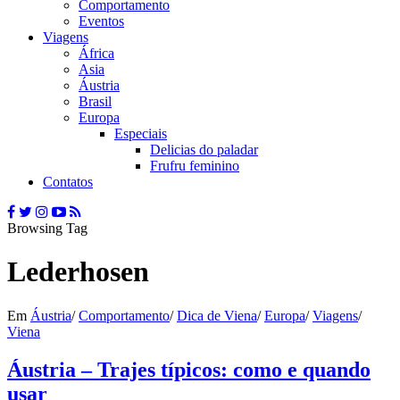
Comportamento
Eventos
Viagens
África
Asia
Áustria
Brasil
Europa
Especiais
Delicias do paladar
Frufru feminino
Contatos
Browsing Tag
Lederhosen
Em
Áustria
/
Comportamento
/
Dica de Viena
/
Europa
/
Viagens
/
Viena
Áustria – Trajes típicos: como e quando
usar